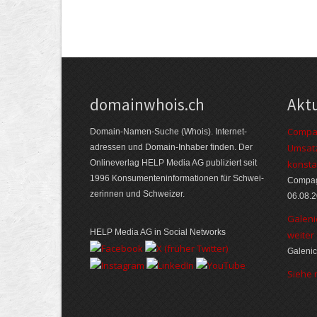
domainwhois.ch
Akt
Compag
Domain-Namen-Suche (Whois). Internet­
Umsatz
adressen und Domain-Inhaber finden. Der
Online­verlag HELP Media AG publiziert seit
konsta
1996 Konsumenten­informationen für Schwei­
Compagn
zerinnen und Schweizer.
06.08.
Galeni
HELP Media AG in Social Networks
weiter
Galenic
Siehe