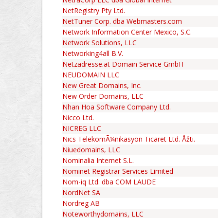
NetRegistry Pty Ltd.
NetTuner Corp. dba Webmasters.com
Network Information Center Mexico, S.C.
Network Solutions, LLC
Networking4all B.V.
Netzadresse.at Domain Service GmbH
NEUDOMAIN LLC
New Great Domains, Inc.
New Order Domains, LLC
Nhan Hoa Software Company Ltd.
Nicco Ltd.
NICREG LLC
Nics TelekomÃ¼nikasyon Ticaret Ltd. Åžti.
Niuedomains, LLC
Nominalia Internet S.L.
Nominet Registrar Services Limited
Nom-iq Ltd. dba COM LAUDE
NordNet SA
Nordreg AB
Noteworthydomains, LLC