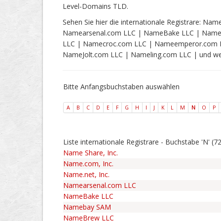
Level-Domains TLD.
Sehen Sie hier die internationale Registrare: Nam
Namearsenal.com LLC | NameBake LLC | Name
LLC | Namecroc.com LLC | Nameemperor.com L
NameJolt.com LLC | Nameling.com LLC | und wei
Bitte Anfangsbuchstaben auswählen
A
B
C
D
E
F
G
H
I
J
K
L
M
N
O
P
Liste internationale Registrare - Buchstabe 'N' (72
Name Share, Inc.
Name.com, Inc.
Name.net, Inc.
Namearsenal.com LLC
NameBake LLC
Namebay SAM
NameBrew LLC