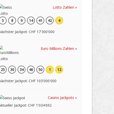
Lotto Zahlen »
5
8
9
14
41
42
4
Nächster Jackpot: CHF 17'300'000
Euro Millions Zahlen »
25
30
34
46
50
1
12
Nächster Jackpot: CHF 103'000'000
Casino Jackpots »
Aktueller Jackpot: CHF 1'034'692