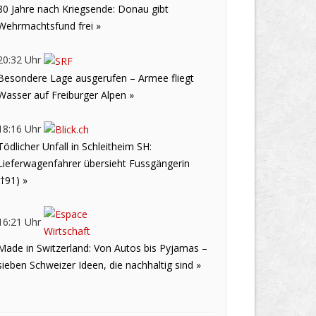
80 Jahre nach Kriegsende: Donau gibt
Wehrmachtsfund frei »
20:32 Uhr
Besondere Lage ausgerufen – Armee fliegt
Wasser auf Freiburger Alpen »
18:16 Uhr
Tödlicher Unfall in Schleitheim SH:
Lieferwagenfahrer übersieht Fussgängerin
(†91) »
16:21 Uhr
Made in Switzerland: Von Autos bis Pyjamas –
sieben Schweizer Ideen, die nachhaltig sind »