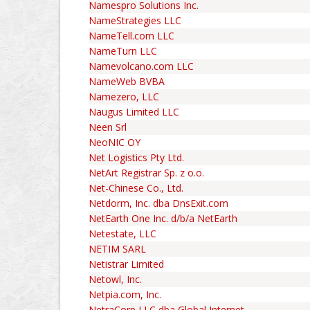
Namespro Solutions Inc.
NameStrategies LLC
NameTell.com LLC
NameTurn LLC
Namevolcano.com LLC
NameWeb BVBA
Namezero, LLC
Naugus Limited LLC
Neen Srl
NeoNIC OY
Net Logistics Pty Ltd.
NetArt Registrar Sp. z o.o.
Net-Chinese Co., Ltd.
Netdorm, Inc. dba DnsExit.com
NetEarth One Inc. d/b/a NetEarth
Netestate, LLC
NETIM SARL
Netistrar Limited
Netowl, Inc.
Netpia.com, Inc.
NetraCorp LLC dba Global Internet