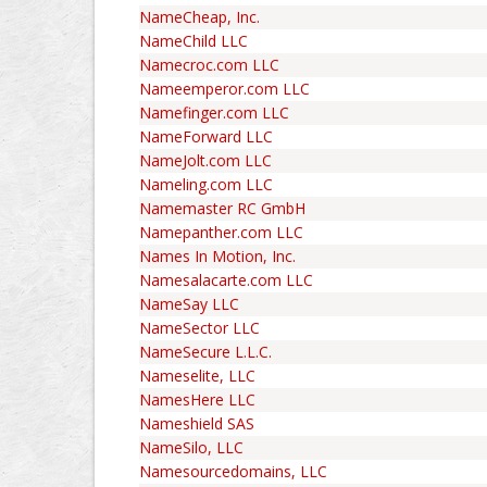
NameCheap, Inc.
NameChild LLC
Namecroc.com LLC
Nameemperor.com LLC
Namefinger.com LLC
NameForward LLC
NameJolt.com LLC
Nameling.com LLC
Namemaster RC GmbH
Namepanther.com LLC
Names In Motion, Inc.
Namesalacarte.com LLC
NameSay LLC
NameSector LLC
NameSecure L.L.C.
Nameselite, LLC
NamesHere LLC
Nameshield SAS
NameSilo, LLC
Namesourcedomains, LLC