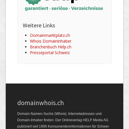
Weitere Links
Domainmarktplatz.ch
Whois Domaininhaber
Branchenbuch Help.ch
Presseportal Schweiz
domainwhois.ch
Domain-Namen-Suche (Whois). Internet­adressen und
Domain-Inhaber finden. Der Online­verlag HELP Media AG
publiziert seit 1996 Konsumenten­informationen für Schwei­