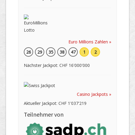
Euro Millions Zahlen »
26
29
35
38
47
1
2
Nächster Jackpot: CHF 16'000'000
Casino Jackpots »
Aktueller Jackpot: CHF 1'037'219
Teilnehmer von