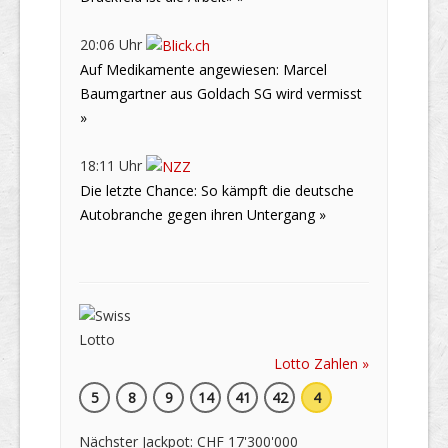
20:06 Uhr
Auf Medikamente angewiesen: Marcel
Baumgartner aus Goldach SG wird vermisst
»
18:11 Uhr
Die letzte Chance: So kämpft die deutsche
Autobranche gegen ihren Untergang »
Lotto Zahlen »
5
8
9
14
41
42
4
Nächster Jackpot: CHF 17'300'000