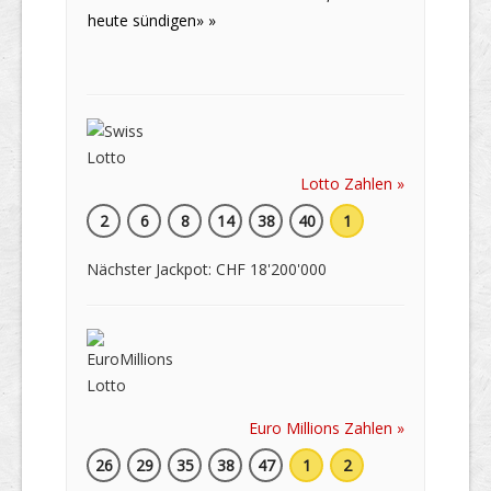
heute sündigen» »
Lotto Zahlen »
2
6
8
14
38
40
1
Nächster Jackpot: CHF 18'200'000
Euro Millions Zahlen »
26
29
35
38
47
1
2