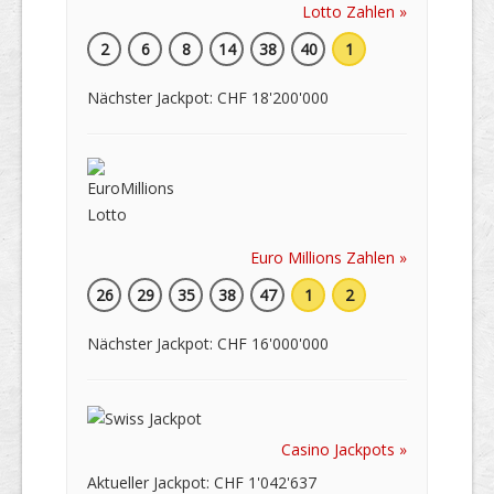
Lotto Zahlen »
2
6
8
14
38
40
1
Nächster Jackpot: CHF 18'200'000
Euro Millions Zahlen »
26
29
35
38
47
1
2
Nächster Jackpot: CHF 16'000'000
Casino Jackpots »
Aktueller Jackpot: CHF 1'042'637