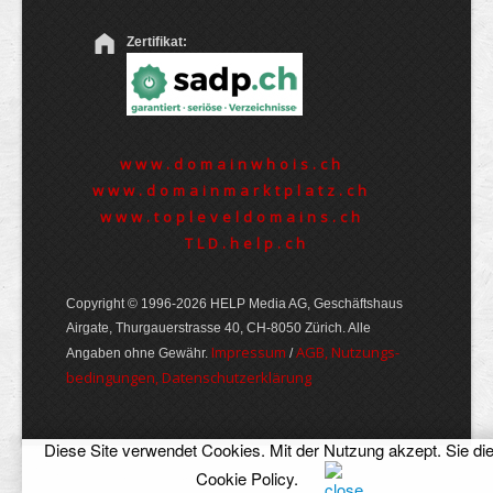
Zertifikat:
www.domainwhois.ch
www.domainmarktplatz.ch
www.topleveldomains.ch
TLD.help.ch
Copyright © 1996-2026 HELP Media AG, Geschäftshaus
Airgate, Thurgauer­strasse 40, CH-8050 Zürich. Alle
Im­pres­sum
AGB, Nut­zungs­
Angaben ohne Gewähr.
/
bedin­gungen, Daten­schutz­er­klärung
Diese Site verwendet Cookies. Mit der Nutzung akzept. Sie di
Cookie Policy
.