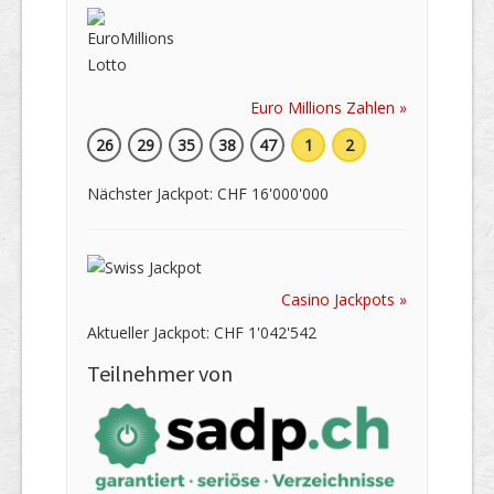
Euro Millions Zahlen »
26
29
35
38
47
1
2
Nächster Jackpot: CHF 16'000'000
Casino Jackpots »
Aktueller Jackpot: CHF 1'042'542
Teilnehmer von