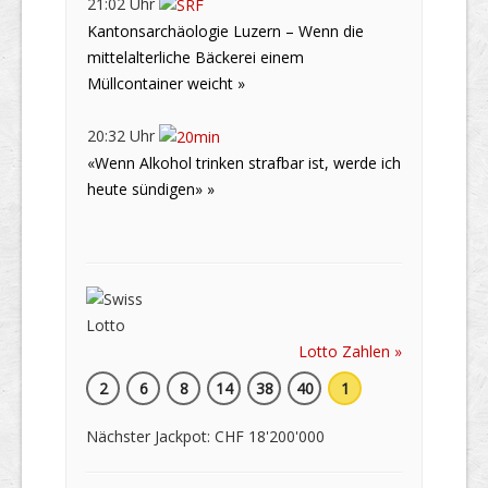
21:02 Uhr
Kantonsarchäologie Luzern – Wenn die
mittelalterliche Bäckerei einem
Müllcontainer weicht »
20:32 Uhr
«Wenn Alkohol trinken strafbar ist, werde ich
heute sündigen» »
Lotto Zahlen »
2
6
8
14
38
40
1
Nächster Jackpot: CHF 18'200'000