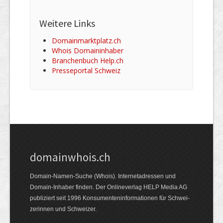
Weitere Links
Domainmarktplatz.ch
Whois Domaininhaber
Branchenbuch Help.ch
Presseportal Schweiz
domainwhois.ch
Domain-Namen-Suche (Whois). Internet­adressen und
Domain-Inhaber finden. Der Online­verlag HELP Media AG
publiziert seit 1996 Konsumenten­informationen für Schwei­
zerinnen und Schweizer.