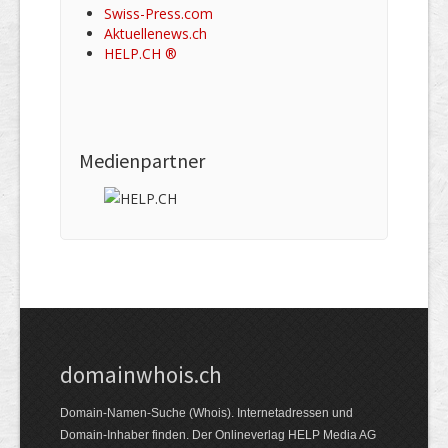
Swiss-Press.com
Aktuellenews.ch
HELP.CH ®
Medienpartner
domainwhois.ch
Domain-Namen-Suche (Whois). Internet­adressen und
Domain-Inhaber finden. Der Online­verlag HELP Media AG