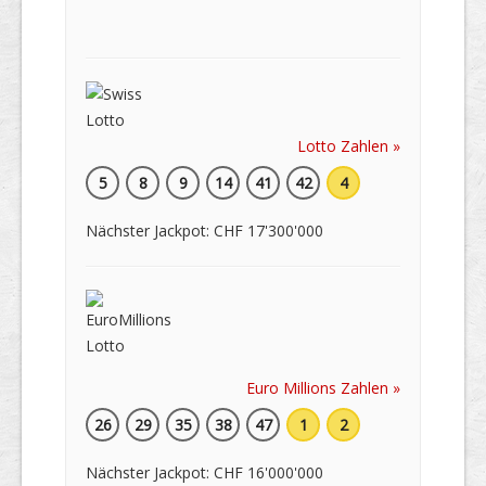
Lotto Zahlen »
5
8
9
14
41
42
4
Nächster Jackpot: CHF 17'300'000
Euro Millions Zahlen »
26
29
35
38
47
1
2
Nächster Jackpot: CHF 16'000'000