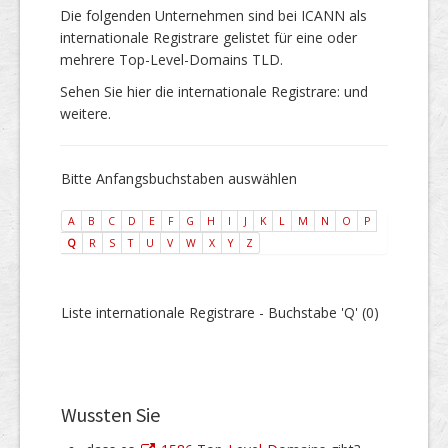
Die folgenden Unternehmen sind bei ICANN als
internationale Registrare gelistet für eine oder
mehrere Top-Level-Domains TLD.
Sehen Sie hier die internationale Registrare: und
weitere.
Bitte Anfangsbuchstaben auswählen
A
B
C
D
E
F
G
H
I
J
K
L
M
N
O
P
Q
R
S
T
U
V
W
X
Y
Z
Liste internationale Registrare - Buchstabe 'Q' (0)
Wussten Sie