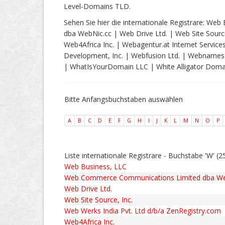
Level-Domains TLD.
Sehen Sie hier die internationale Registrare: 
dba WebNic.cc | Web Drive Ltd. | Web Site Source
Web4Africa Inc. | Webagentur.at Internet Servic
Development, Inc. | Webfusion Ltd. | Webnames 
| WhatIsYourDomain LLC | White Alligator Domai
Bitte Anfangsbuchstaben auswählen
A
B
C
D
E
F
G
H
I
J
K
L
M
N
O
P
Liste internationale Registrare - Buchstabe 'W' (2
Web Business, LLC
Web Commerce Communications Limited dba We
Web Drive Ltd.
Web Site Source, Inc.
Web Werks India Pvt. Ltd d/b/a ZenRegistry.com
Web4Africa Inc.