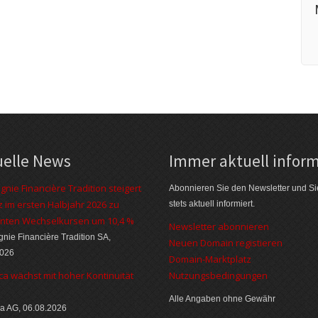
uelle News
Immer aktuell inform
nie Financière Tradition steigert
Abonnieren Sie den Newsletter und Si
 im ersten Halbjahr 2026 zu
stets aktuell informiert.
nten Wechselkursen um 10,4 %
Newsletter abonnieren
ie Financière Tradition SA,
Neuen Domain registieren
2026
Domain-Marktplatz
ca wächst mit hoher Kontinuität
Nutzungsbedingungen
Alle Angaben ohne Gewähr
a AG, 06.08.2026