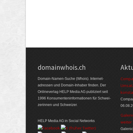
domainwhois.ch
Akt
Compag
Domain-Namen-Suche (Whois). Internet­
Umsatz
adressen und Domain-Inhaber finden. Der
Online­verlag HELP Media AG publiziert seit
konsta
1996 Konsumenten­informationen für Schwei­
Compagn
zerinnen und Schweizer.
06.08.
Galeni
HELP Media AG in Social Networks
weiter
Galenic