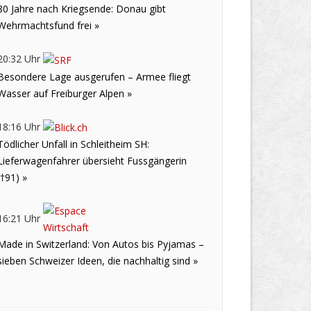
80 Jahre nach Kriegsende: Donau gibt
Wehrmachtsfund frei »
20:32 Uhr
Besondere Lage ausgerufen – Armee fliegt
Wasser auf Freiburger Alpen »
18:16 Uhr
Tödlicher Unfall in Schleitheim SH:
Lieferwagenfahrer übersieht Fussgängerin
(†91) »
16:21 Uhr
Made in Switzerland: Von Autos bis Pyjamas –
sieben Schweizer Ideen, die nachhaltig sind »