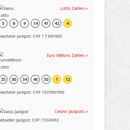
Lotto Zahlen »
5
8
9
14
41
42
4
Nächster Jackpot: CHF 17'300'000
Euro Millions Zahlen »
25
30
34
46
50
1
12
Nächster Jackpot: CHF 103'000'000
Casino Jackpots »
Aktueller Jackpot: CHF 1'034'692