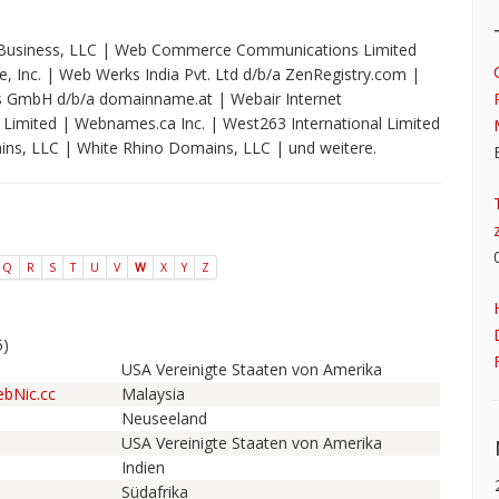
Web Business, LLC | Web Commerce Communications Limited
, Inc. | Web Werks India Pvt. Ltd d/b/a ZenRegistry.com |
es GmbH d/b/a domainname.at | Webair Internet
Limited | Webnames.ca Inc. | West263 International Limited
ns, LLC | White Rhino Domains, LLC | und weitere.
Q
R
S
T
U
V
W
X
Y
Z
5)
USA Vereinigte Staaten von Amerika
bNic.cc
Malaysia
Neuseeland
USA Vereinigte Staaten von Amerika
Indien
Südafrika