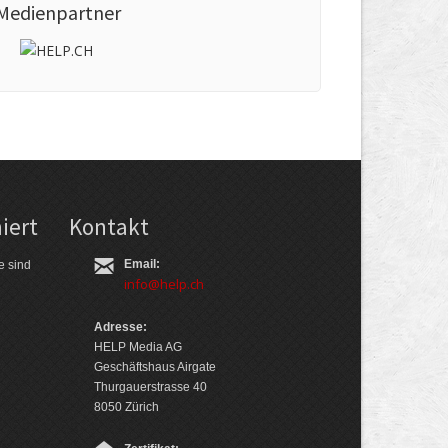
Medienpartner
iert
Kontakt
Email:
e sind
info@help.ch
Adresse:
HELP Media AG
Geschäftshaus Airgate
Thurgauerstrasse 40
8050 Zürich