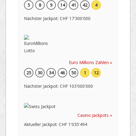
5
8
9
14
41
42
4
Nächster Jackpot: CHF 17'300'000
Euro Millions Zahlen »
25
30
34
46
50
1
12
Nächster Jackpot: CHF 103'000'000
Casino Jackpots »
Aktueller Jackpot: CHF 1'035'494