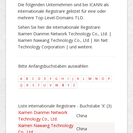
Die folgenden Unternehmen sind bei ICANN als
internationale Registrare gelistet für eine oder
mehrere Top-Level-Domains TLD.
Sehen Sie hier die internationale Registrare:
Xiamen Dianmei Network Technology Co., Ltd. |
Xiamen Nawang Technology Co., Ltd | Xin Net
Technology Corporation | und weitere.
Bitte Anfangsbuchstaben auswählen
A
B
C
D
E
F
G
H
I
J
K
L
M
N
O
P
Q
R
S
T
U
V
W
X
Y
Z
Liste internationale Registrare - Buchstabe 'X' (3)
Xiamen Dianmei Network
China
Technology Co., Ltd.
Xiamen Nawang Technology
China
Co., Ltd