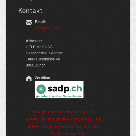
Kontakt
Email:
info@help.ch
Adresse:
HELP Media AG
Geschäftshaus Airgate
Thurgauerstrasse 40
8050 Zürich
Zertifikat:
www.domainwhois.ch
www.domainmarktplatz.ch
www.topleveldomains.ch
TLD.help.ch