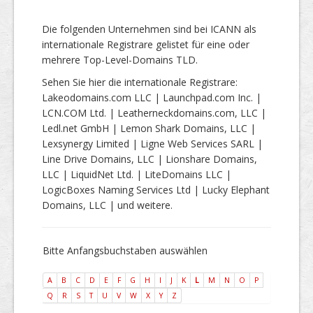
Die folgenden Unternehmen sind bei ICANN als
internationale Registrare gelistet für eine oder
mehrere Top-Level-Domains TLD.
Sehen Sie hier die internationale Registrare:
Lakeodomains.com LLC | Launchpad.com Inc. |
LCN.COM Ltd. | Leatherneckdomains.com, LLC |
Ledl.net GmbH | Lemon Shark Domains, LLC |
Lexsynergy Limited | Ligne Web Services SARL |
Line Drive Domains, LLC | Lionshare Domains,
LLC | LiquidNet Ltd. | LiteDomains LLC |
LogicBoxes Naming Services Ltd | Lucky Elephant
Domains, LLC | und weitere.
Bitte Anfangsbuchstaben auswählen
A
B
C
D
E
F
G
H
I
J
K
L
M
N
O
P
Q
R
S
T
U
V
W
X
Y
Z