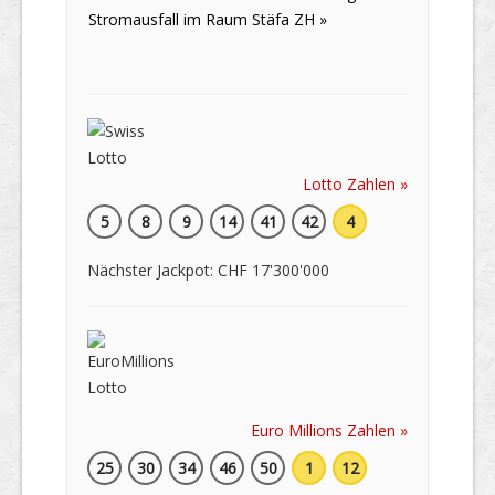
Stromausfall im Raum Stäfa ZH »
Lotto Zahlen »
5
8
9
14
41
42
4
Nächster Jackpot: CHF 17'300'000
Euro Millions Zahlen »
25
30
34
46
50
1
12