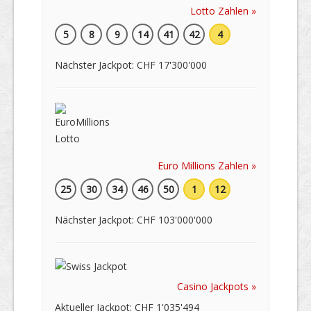
Lotto Zahlen »
5
8
9
14
41
42
4
Nächster Jackpot: CHF 17'300'000
Euro Millions Zahlen »
25
30
34
46
50
1
12
Nächster Jackpot: CHF 103'000'000
Casino Jackpots »
Aktueller Jackpot: CHF 1'035'494