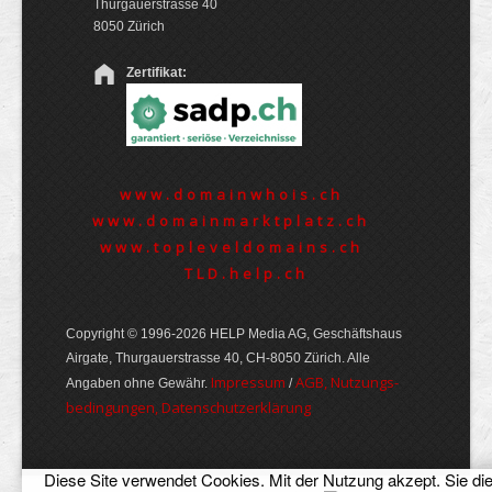
Thurgauerstrasse 40
8050 Zürich
Zertifikat:
www.domainwhois.ch
www.domainmarktplatz.ch
www.topleveldomains.ch
TLD.help.ch
Copyright © 1996-2026 HELP Media AG, Geschäftshaus
Airgate, Thurgauer­strasse 40, CH-8050 Zürich. Alle
Im­pres­sum
AGB, Nut­zungs­
Angaben ohne Gewähr.
/
bedin­gungen, Daten­schutz­er­klärung
Diese Site verwendet Cookies. Mit der Nutzung akzept. Sie di