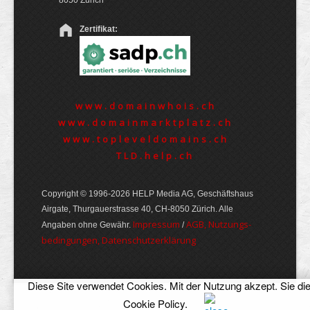
8050 Zürich
Zertifikat:
www.domainwhois.ch
www.domainmarktplatz.ch
www.topleveldomains.ch
TLD.help.ch
Copyright © 1996-2026 HELP Media AG, Geschäftshaus
Airgate, Thurgauer­strasse 40, CH-8050 Zürich. Alle
Im­pres­sum
AGB, Nut­zungs­
Angaben ohne Gewähr.
/
bedin­gungen, Daten­schutz­er­klärung
Diese Site verwendet Cookies. Mit der Nutzung akzept. Sie di
Cookie Policy
.