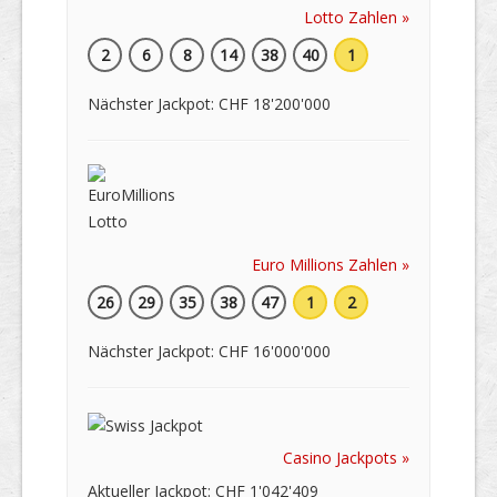
Lotto Zahlen »
2
6
8
14
38
40
1
Nächster Jackpot: CHF 18'200'000
Euro Millions Zahlen »
26
29
35
38
47
1
2
Nächster Jackpot: CHF 16'000'000
Casino Jackpots »
Aktueller Jackpot: CHF 1'042'409