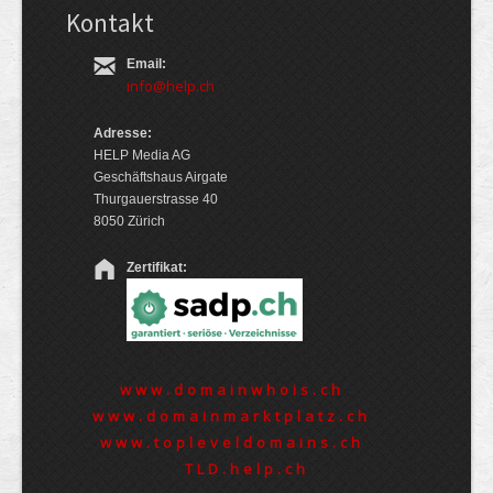
Kontakt
Email:
info@help.ch
Adresse:
HELP Media AG
Geschäftshaus Airgate
Thurgauerstrasse 40
8050 Zürich
Zertifikat:
www.domainwhois.ch
www.domainmarktplatz.ch
www.topleveldomains.ch
TLD.help.ch