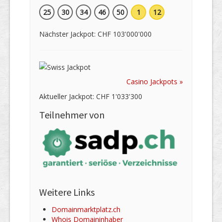
25
30
34
46
50
1
12
Nächster Jackpot: CHF 103'000'000
Casino Jackpots »
Aktueller Jackpot: CHF 1'033'300
Teilnehmer von
Weitere Links
Domainmarktplatz.ch
Whois Domaininhaber