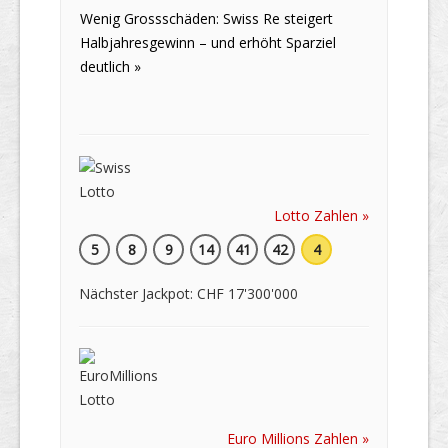
Wenig Grossschäden: Swiss Re steigert
Halbjahresgewinn – und erhöht Sparziel
deutlich »
Lotto Zahlen »
5
8
9
14
41
42
4
Nächster Jackpot: CHF 17'300'000
Euro Millions Zahlen »