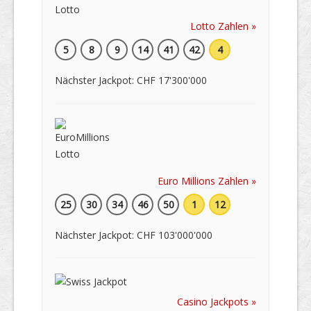
Lotto Zahlen »
5
8
9
14
41
42
4
Nächster Jackpot: CHF 17'300'000
Euro Millions Zahlen »
25
30
34
46
50
1
12
Nächster Jackpot: CHF 103'000'000
Casino Jackpots »