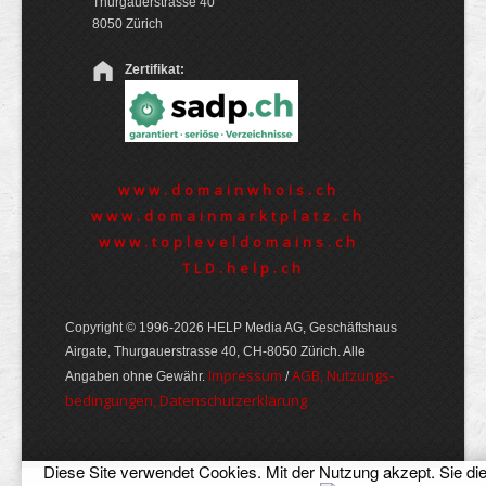
Thurgauerstrasse 40
8050 Zürich
Zertifikat:
www.domainwhois.ch
www.domainmarktplatz.ch
www.topleveldomains.ch
TLD.help.ch
Copyright © 1996-2026 HELP Media AG, Geschäftshaus
Airgate, Thurgauer­strasse 40, CH-8050 Zürich. Alle
Im­pres­sum
AGB, Nut­zungs­
Angaben ohne Gewähr.
/
bedin­gungen, Daten­schutz­er­klärung
Diese Site verwendet Cookies. Mit der Nutzung akzept. Sie di