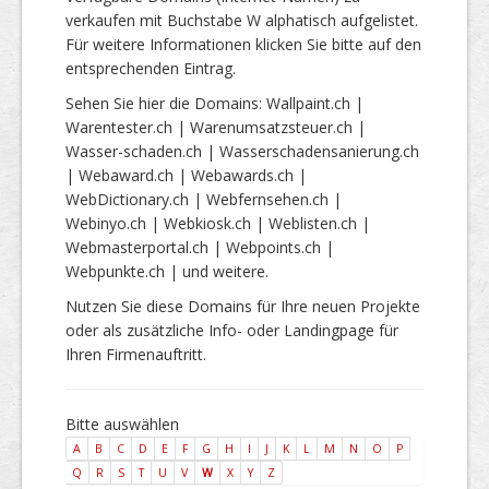
verkaufen mit Buchstabe W alphatisch aufgelistet.
Für weitere Informationen klicken Sie bitte auf den
entsprechenden Eintrag.
Sehen Sie hier die Domains: Wallpaint.ch |
Warentester.ch | Warenumsatzsteuer.ch |
Wasser-schaden.ch | Wasserschadensanierung.ch
| Webaward.ch | Webawards.ch |
WebDictionary.ch | Webfernsehen.ch |
Webinyo.ch | Webkiosk.ch | Weblisten.ch |
Webmasterportal.ch | Webpoints.ch |
Webpunkte.ch | und weitere.
Nutzen Sie diese Domains für Ihre neuen Projekte
oder als zusätzliche Info- oder Landingpage für
Ihren Firmenauftritt.
Bitte auswählen
A
B
C
D
E
F
G
H
I
J
K
L
M
N
O
P
Q
R
S
T
U
V
W
X
Y
Z