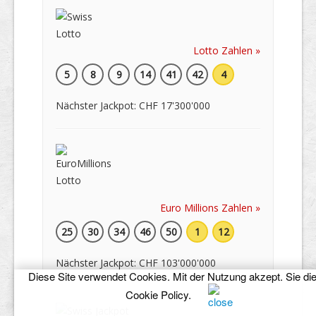
Lotto Zahlen »
5
8
9
14
41
42
4
Nächster Jackpot: CHF 17'300'000
Euro Millions Zahlen »
25
30
34
46
50
1
12
Nächster Jackpot: CHF 103'000'000
Diese Site verwendet Cookies. Mit der Nutzung akzept. Sie di
Cookie Policy
.