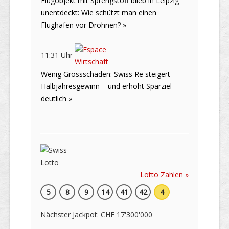
Flugobjekt mit Sprengstoff blieb in Leipzig
unentdeckt: Wie schützt man einen
Flughafen vor Drohnen? »
11:31 Uhr
Wenig Grossschäden: Swiss Re steigert
Halbjahresgewinn – und erhöht Sparziel
deutlich »
Lotto Zahlen »
5
8
9
14
41
42
4
Nächster Jackpot: CHF 17'300'000