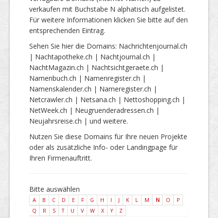
verkaufen mit Buchstabe N alphatisch aufgelistet.
Für weitere Informationen klicken Sie bitte auf den
entsprechenden Eintrag.
Sehen Sie hier die Domains: Nachrichtenjournal.ch
| Nachtapotheke.ch | Nachtjournal.ch |
NachtMagazin.ch | Nachtsichtgeraete.ch |
Namenbuch.ch | Namenregister.ch |
Namenskalender.ch | Nameregister.ch |
Netcrawler.ch | Netsana.ch | Nettoshopping.ch |
NetWeek.ch | Neugruenderadressen.ch |
Neujahrsreise.ch | und weitere.
Nutzen Sie diese Domains für Ihre neuen Projekte
oder als zusätzliche Info- oder Landingpage für
Ihren Firmenauftritt.
Bitte auswählen
A
B
C
D
E
F
G
H
I
J
K
L
M
N
O
P
Q
R
S
T
U
V
W
X
Y
Z