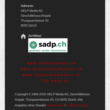
Adresse:
HELP Media AG
Geschäftshaus Airgate
Thurgauerstrasse 40
8050 Zürich
Zertifikat:
www.domainwhois.ch
www.domainmarktplatz.ch
www.topleveldomains.ch
TLD.help.ch
Copyright © 1996-2026 HELP Media AG, Geschäftshaus
Airgate, Thurgauer­strasse 40, CH-8050 Zürich. Alle
Im­pres­sum
AGB, Nut­zungs­
Angaben ohne Gewähr.
/