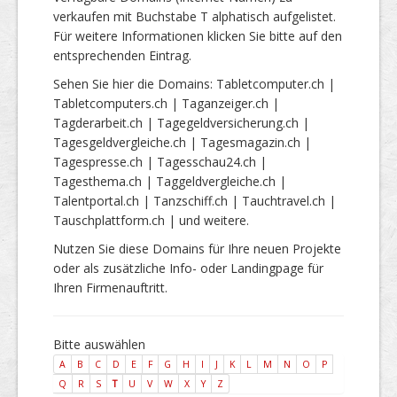
verkaufen mit Buchstabe T alphatisch aufgelistet.
Für weitere Informationen klicken Sie bitte auf den
entsprechenden Eintrag.
Sehen Sie hier die Domains: Tabletcomputer.ch |
Tabletcomputers.ch | Taganzeiger.ch |
Tagderarbeit.ch | Tagegeldversicherung.ch |
Tagesgeldvergleiche.ch | Tagesmagazin.ch |
Tagespresse.ch | Tagesschau24.ch |
Tagesthema.ch | Taggeldvergleiche.ch |
Talentportal.ch | Tanzschiff.ch | Tauchtravel.ch |
Tauschplattform.ch | und weitere.
Nutzen Sie diese Domains für Ihre neuen Projekte
oder als zusätzliche Info- oder Landingpage für
Ihren Firmenauftritt.
Bitte auswählen
A
B
C
D
E
F
G
H
I
J
K
L
M
N
O
P
Q
R
S
T
U
V
W
X
Y
Z