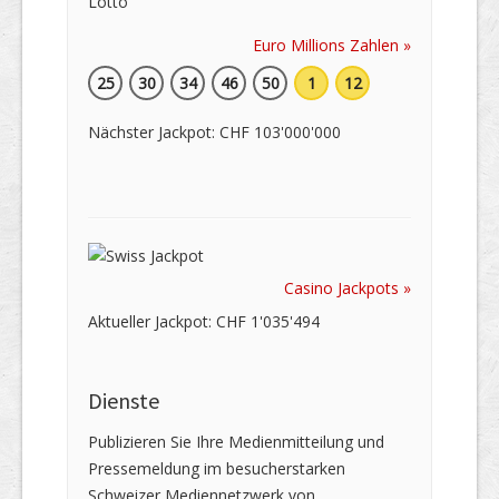
Euro Millions Zahlen »
25
30
34
46
50
1
12
Nächster Jackpot: CHF 103'000'000
Casino Jackpots »
Aktueller Jackpot: CHF 1'035'494
Dienste
Publizieren Sie Ihre Medienmitteilung und
Pressemeldung im besucherstarken
Schweizer Mediennetzwerk von