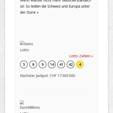
Wenn Wasser nicht mehr selbstverständlich
ist: So leiden die Schweiz und Europa unter
der Dürre »
Lotto Zahlen »
5
8
9
14
41
42
4
Nächster Jackpot: CHF 17'300'000