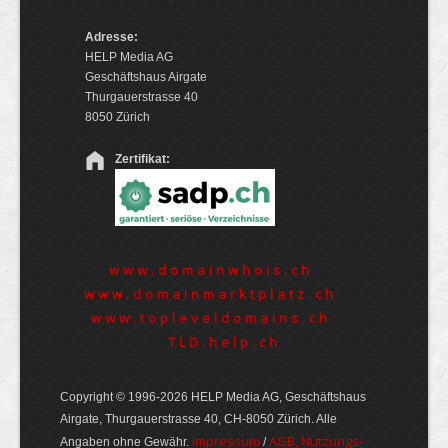
Adresse:
HELP Media AG
Geschäftshaus Airgate
Thurgauerstrasse 40
8050 Zürich
Zertifikat:
www.domainwhois.ch
www.domainmarktplatz.ch
www.topleveldomains.ch
TLD.help.ch
Copyright © 1996-2026 HELP Media AG, Geschäftshaus
Airgate, Thurgauer­strasse 40, CH-8050 Zürich. Alle
Im­pres­sum
AGB, Nut­zungs­
Angaben ohne Gewähr.
/