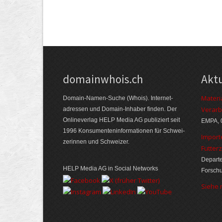
domainwhois.ch
Akt
Materi
Domain-Namen-Suche (Whois). Internet­
Verarb
adressen und Domain-Inhaber finden. Der
Online­verlag HELP Media AG publiziert seit
EMPA, 
1996 Konsumenten­informationen für Schwei­
Import
zerinnen und Schweizer.
Futter
Departe
HELP Media AG in Social Networks
Forsch
Siehe