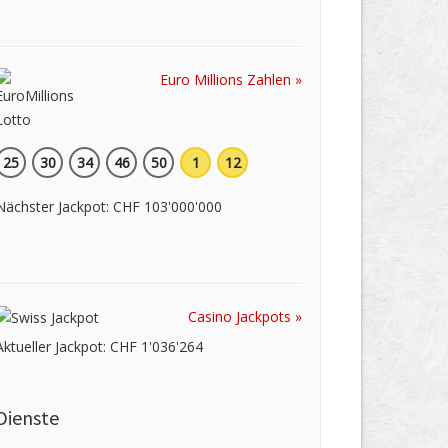
Euro Millions Zahlen »
25
30
34
46
50
1
12
Nächster Jackpot: CHF 103'000'000
Casino Jackpots »
Aktueller Jackpot: CHF 1'036'264
Dienste