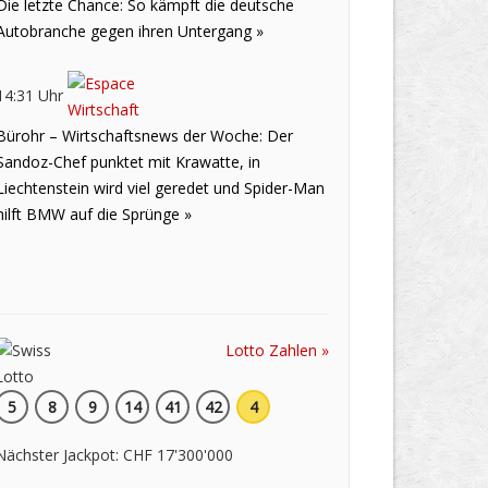
Die letzte Chance: So kämpft die deutsche
Autobranche gegen ihren Untergang »
14:31 Uhr
Bürohr – Wirtschaftsnews der Woche: Der
Sandoz-Chef punktet mit Krawatte, in
Liechtenstein wird viel geredet und Spider-Man
hilft BMW auf die Sprünge »
Lotto Zahlen »
5
8
9
14
41
42
4
Nächster Jackpot: CHF 17'300'000