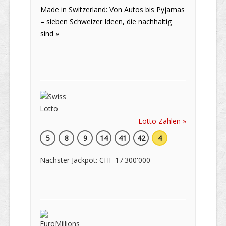
Made in Switzerland: Von Autos bis Pyjamas
– sieben Schweizer Ideen, die nachhaltig
sind »
Lotto Zahlen »
5
8
9
14
41
42
4
Nächster Jackpot: CHF 17'300'000