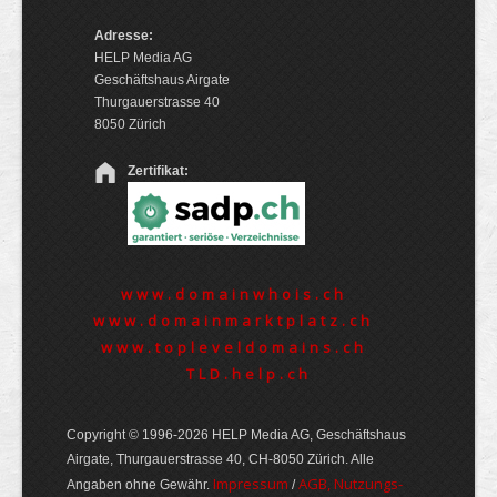
Adresse:
HELP Media AG
Geschäftshaus Airgate
Thurgauerstrasse 40
8050 Zürich
Zertifikat:
www.domainwhois.ch
www.domainmarktplatz.ch
www.topleveldomains.ch
TLD.help.ch
Copyright © 1996-2026 HELP Media AG, Geschäftshaus
Airgate, Thurgauer­strasse 40, CH-8050 Zürich. Alle
Im­pres­sum
AGB, Nut­zungs­
Angaben ohne Gewähr.
/