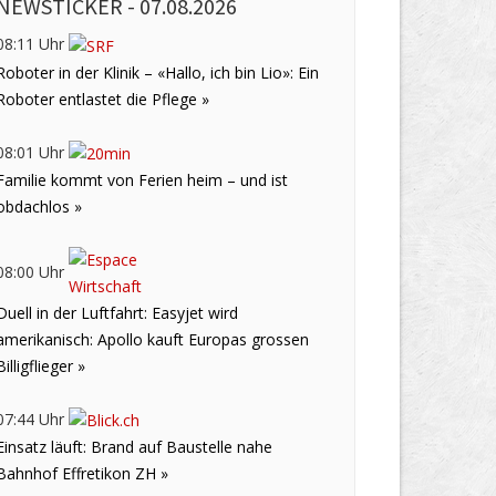
NEWSTICKER -
07.08.2026
08:11 Uhr
Roboter in der Klinik – «Hallo, ich bin Lio»: Ein
Roboter entlastet die Pflege »
08:01 Uhr
Familie kommt von Ferien heim – und ist
obdachlos »
08:00 Uhr
Duell in der Luftfahrt: Easyjet wird
amerikanisch: Apollo kauft Europas grossen
Billigflieger »
07:44 Uhr
Einsatz läuft: Brand auf Baustelle nahe
Bahnhof Effretikon ZH »