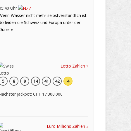
05:40 Uhr
Wenn Wasser nicht mehr selbstverständlich ist:
So leiden die Schweiz und Europa unter der
Dürre »
Lotto Zahlen »
5
8
9
14
41
42
4
Nächster Jackpot: CHF 17'300'000
Euro Millions Zahlen »