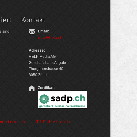
iert
Kontakt
Email:
e sind
info@help.ch
Adresse:
HELP Media AG
Geschäftshaus Airgate
Thurgauerstrasse 40
8050 Zürich
Zertifikat:
mains.ch
TLD.help.ch