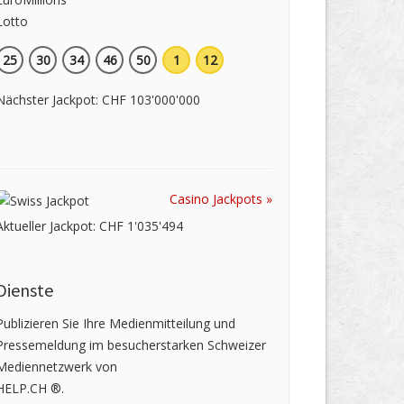
25
30
34
46
50
1
12
Nächster Jackpot: CHF 103'000'000
Casino Jackpots »
Aktueller Jackpot: CHF 1'035'494
Dienste
Publizieren Sie Ihre Medienmitteilung und
Pressemeldung im besucherstarken Schweizer
Mediennetzwerk von
HELP.CH ®.