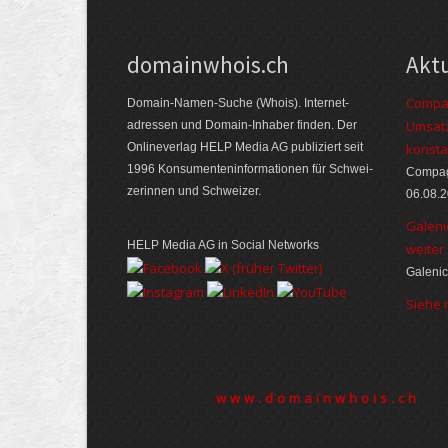
domainwhois.ch
Akt
Compag
Domain-Namen-Suche (Whois). Internet­
Umsatz
adressen und Domain-Inhaber finden. Der
Online­verlag HELP Media AG publiziert seit
konsta
1996 Konsumenten­informationen für Schwei­
Compagn
zerinnen und Schweizer.
06.08.
Galeni
HELP Media AG in Social Networks
weiter
Galenic
Siehe
www.domainwhois.ch