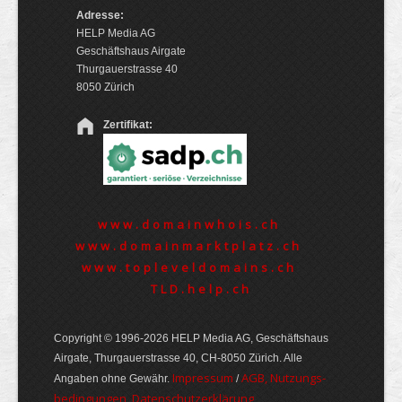
Adresse:
HELP Media AG
Geschäftshaus Airgate
Thurgauerstrasse 40
8050 Zürich
Zertifikat:
www.domainwhois.ch
www.domainmarktplatz.ch
www.topleveldomains.ch
TLD.help.ch
Copyright © 1996-2026 HELP Media AG, Geschäftshaus
Airgate, Thurgauer­strasse 40, CH-8050 Zürich. Alle
Im­pres­sum
AGB, Nut­zungs­
Angaben ohne Gewähr.
/
bedin­gungen, Daten­schutz­er­klärung