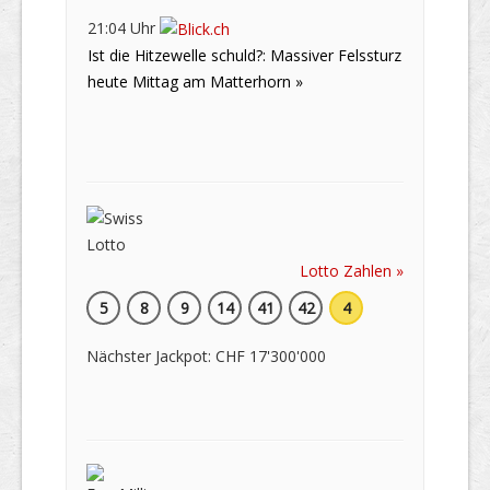
21:04 Uhr
Ist die Hitzewelle schuld?: Massiver Felssturz
heute Mittag am Matterhorn »
Lotto Zahlen »
5
8
9
14
41
42
4
Nächster Jackpot: CHF 17'300'000