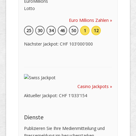
Euro Millions Zahlen »
25
30
34
46
50
1
12
Nächster Jackpot: CHF 103'000'000
Casino Jackpots »
Aktueller Jackpot: CHF 1'033'154
Dienste
Publizieren Sie Ihre Medienmitteilung und
Pressemeldung im besucherstarken