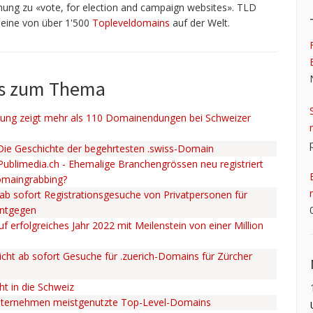
ung zu «vote, for election and campaign websites». TLD
t eine von über 1'500
Topleveldomains
auf der Welt.
ws zum Thema
ng zeigt mehr als 110 Domainendungen bei Schweizer
 Die Geschichte der begehrtesten .swiss-Domain
 Publimedia.ch - Ehemalige Branchengrössen neu registriert
omaingrabbing?
ab sofort Registrationsgesuche von Privatpersonen für
entgegen
uf erfolgreiches Jahr 2022 mit Meilenstein von einer Million
cht ab sofort Gesuche für .zuerich-Domains für Zürcher
ht in die Schweiz
nternehmen meistgenutzte Top-Level-Domains