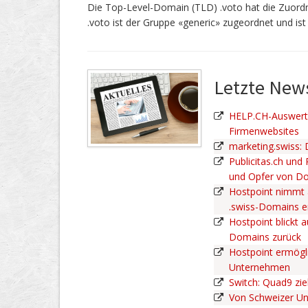
Die Top-Level-Domain (TLD) .voto hat die Zuordn
.voto ist der Gruppe «generic» zugeordnet und is
Letzte Ne
HELP.CH-Auswertu
Firmenwebsites
marketing.swiss:
Publicitas.ch und
und Opfer von D
Hostpoint nimmt 
.swiss-Domains 
Hostpoint blickt a
Domains zurück
Hostpoint ermögli
Unternehmen
Switch: Quad9 zie
Von Schweizer U