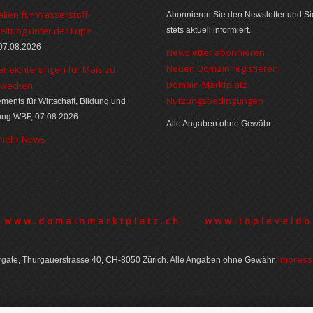
alien für Wasserstoff-
Abonnieren Sie den Newsletter und Si
eitung unter der Lupe
stets aktuell informiert.
07.08.2026
Newsletter abonnieren
Neuen Domain registieren
erleichterungen für Mais zu
Domain-Marktplatz
zwecken
Nutzungsbedingungen
ments für Wirtschaft, Bildung und
ung WBF, 07.08.2026
Alle Angaben ohne Gewähr
 mehr News
www.domainmarktplatz.ch
www.topleveldo
Im­pres­
gate, Thurgauer­strasse 40, CH-8050 Zürich. Alle Angaben ohne Gewähr.