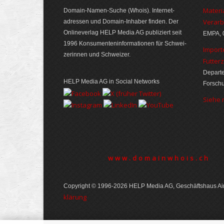
Materi
Domain-Namen-Suche (Whois). Internet­
Verarb
adressen und Domain-Inhaber finden. Der
Online­verlag HELP Media AG publiziert seit
EMPA, 
1996 Konsumenten­informationen für Schwei­
Import
zerinnen und Schweizer.
Futter
Departe
HELP Media AG in Social Networks
Forsch
Siehe
www.domainwhois.ch
Copyright © 1996-2026 HELP Media AG, Geschäftshaus Air
klärung