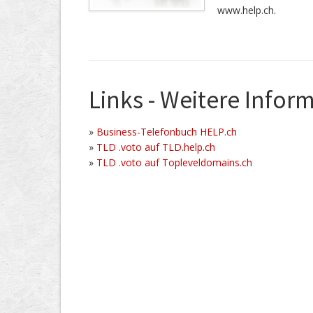
www.help.ch.
Links - Weitere Infor
»
Business-Telefonbuch HELP.ch
»
TLD .voto auf TLD.help.ch
»
TLD .voto auf Topleveldomains.ch