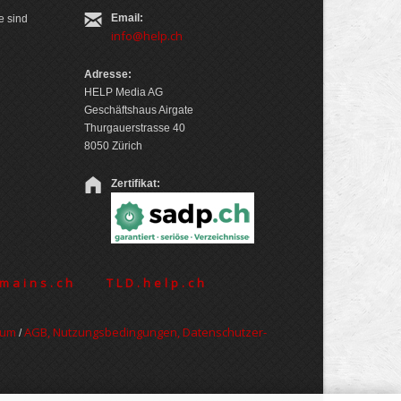
Email:
e sind
info@help.ch
Adresse:
HELP Media AG
Geschäftshaus Airgate
Thurgauerstrasse 40
8050 Zürich
Zertifikat:
mains.ch
TLD.help.ch
sum
AGB, Nut­zungs­bedin­gungen, Daten­schutz­er­
/