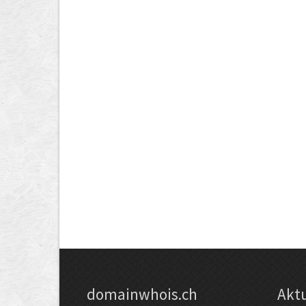
domainwhois.ch
Akt