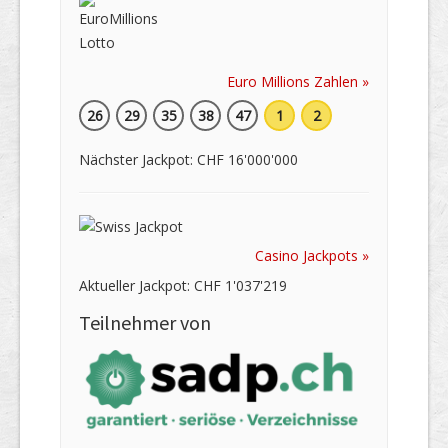
Euro Millions Zahlen »
26
29
35
38
47
1
2
Nächster Jackpot: CHF 16'000'000
Casino Jackpots »
Aktueller Jackpot: CHF 1'037'219
Teilnehmer von