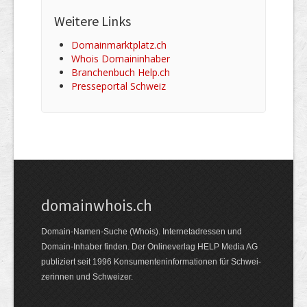
Weitere Links
Domainmarktplatz.ch
Whois Domaininhaber
Branchenbuch Help.ch
Presseportal Schweiz
domainwhois.ch
Domain-Namen-Suche (Whois). Internet­adressen und
Domain-Inhaber finden. Der Online­verlag HELP Media AG
publiziert seit 1996 Konsumenten­informationen für Schwei­
zerinnen und Schweizer.