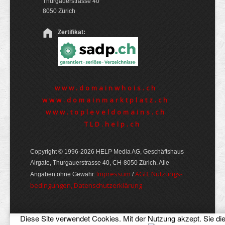
Thurgauerstrasse 40
8050 Zürich
Zertifikat:
www.domainwhois.ch
www.domainmarktplatz.ch
www.topleveldomains.ch
TLD.help.ch
Copyright © 1996-2026 HELP Media AG, Geschäftshaus
Airgate, Thurgauer­strasse 40, CH-8050 Zürich. Alle
Im­pres­sum
AGB, Nut­zungs­
Angaben ohne Gewähr.
/
bedin­gungen, Daten­schutz­er­klärung
Diese Site verwendet Cookies. Mit der Nutzung akzept. Sie di