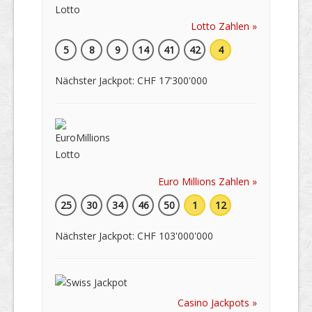
Lotto Zahlen »
5
8
9
14
41
42
4
Nächster Jackpot: CHF 17'300'000
Euro Millions Zahlen »
25
30
34
46
50
1
12
Nächster Jackpot: CHF 103'000'000
Casino Jackpots »