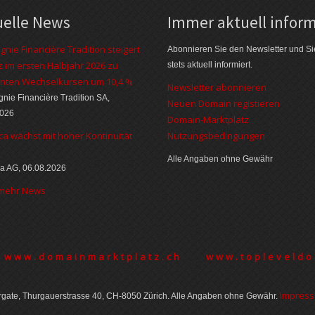
uelle News
Immer aktuell inform
nie Financière Tradition steigert
Abonnieren Sie den Newsletter und Si
 im ersten Halbjahr 2026 zu
stets aktuell informiert.
nten Wechselkursen um 10,4 %
Newsletter abonnieren
ie Financière Tradition SA,
Neuen Domain registieren
2026
Domain-Marktplatz
ca wächst mit hoher Kontinuität
Nutzungsbedingungen
Alle Angaben ohne Gewähr
a AG, 06.08.2026
 mehr News
www.domainmarktplatz.ch
www.topleveldo
Im­pres­
gate, Thurgauer­strasse 40, CH-8050 Zürich. Alle Angaben ohne Gewähr.