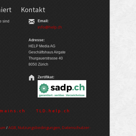
iert
Kontakt
Email:
e sind
info@help.ch
Adresse:
HELP Media AG
Geschäftshaus Airgate
Thurgauerstrasse 40
8050 Zürich
Zertifikat:
mains.ch
TLD.help.ch
sum
AGB, Nut­zungs­bedin­gungen, Daten­schutz­er­
/