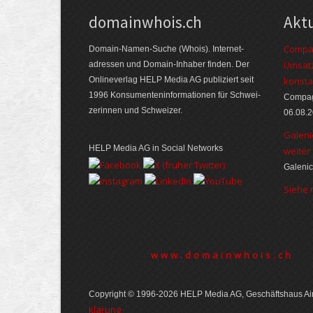
domainwhois.ch
Akt
Compag
Domain-Namen-Suche (Whois). Internet­
Umsatz
adressen und Domain-Inhaber finden. Der
Online­verlag HELP Media AG publiziert seit
konsta
1996 Konsumenten­informationen für Schwei­
Compagn
zerinnen und Schweizer.
06.08.
Galeni
HELP Media AG in Social Networks
weiter
Galenic
Siehe
www.domainwhois.ch
Copyright © 1996-2026 HELP Media AG, Geschäftshaus Air
klärung