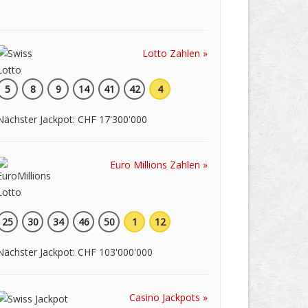
Lotto Zahlen »
5
8
9
14
41
42
4
Nächster Jackpot: CHF 17'300'000
Euro Millions Zahlen »
25
30
34
46
50
1
12
Nächster Jackpot: CHF 103'000'000
Casino Jackpots »