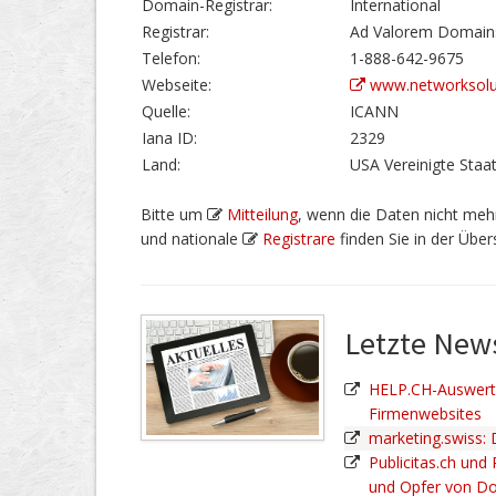
Domain-Registrar:
International
Registrar:
Ad Valorem Domain
Telefon:
1-888-642-9675
Webseite:
www.networksolu
Quelle:
ICANN
Iana ID:
2329
Land:
USA Vereinigte Staa
Bitte um
Mitteilung
, wenn die Daten nicht mehr
und nationale
Registrare
finden Sie in der Übers
Letzte Ne
HELP.CH-Auswertu
Firmenwebsites
marketing.swiss:
Publicitas.ch und
und Opfer von D