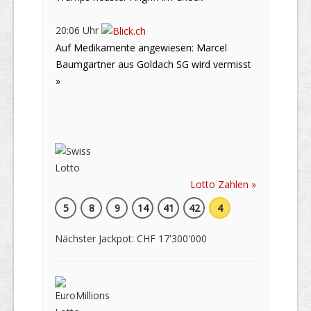
20:06 Uhr
Auf Medikamente angewiesen: Marcel
Baumgartner aus Goldach SG wird vermisst
»
Lotto Zahlen »
5
8
9
14
41
42
4
Nächster Jackpot: CHF 17'300'000