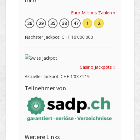
Euro Millions Zahlen »
26
29
35
38
47
1
2
Nächster Jackpot: CHF 16'000'000
Casino Jackpots »
Aktueller Jackpot: CHF 1'037'219
Teilnehmer von
Weitere Links