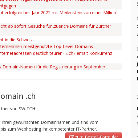
entgegen
uf erfolgreiches Jahr 2022 mit Meilenstein von einer Million
cht ab sofort Gesuche für .zuerich-Domains für Zürcher
ht in die Schweiz
nternehmen meistgenutzte Top-Level-Domains
ternetadressen deutlich teurer - «.ch» erhält Konkurrenz
ss Domain-Namen für die Registrierung im September
Domain .ch
Partner von SWITCH.
ir Ihren gewünschten Domainnamen und sind vom
bis zum Webhosting Ihr kompetenter IT-Partner.
zum Bestell-Formular