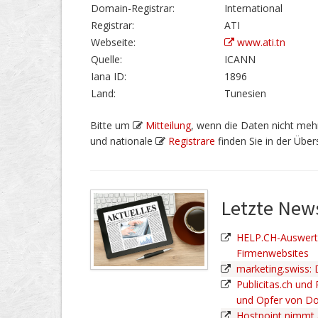
Domain-Registrar:
International
Registrar:
ATI
Webseite:
www.ati.tn
Quelle:
ICANN
Iana ID:
1896
Land:
Tunesien
Bitte um
Mitteilung
, wenn die Daten nicht mehr
und nationale
Registrare
finden Sie in der Übers
Letzte Ne
HELP.CH-Auswertu
Firmenwebsites
marketing.swiss:
Publicitas.ch und
und Opfer von D
Hostpoint nimmt 