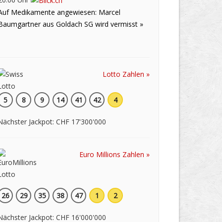
Auf Medikamente angewiesen: Marcel
Baumgartner aus Goldach SG wird vermisst »
Lotto Zahlen »
5
8
9
14
41
42
4
Nächster Jackpot: CHF 17'300'000
Euro Millions Zahlen »
26
29
35
38
47
1
2
Nächster Jackpot: CHF 16'000'000