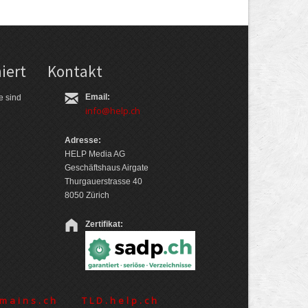
iert
Kontakt
Email:
e sind
info@help.ch
Adresse:
HELP Media AG
Geschäftshaus Airgate
Thurgauerstrasse 40
8050 Zürich
Zertifikat:
mains.ch
TLD.help.ch