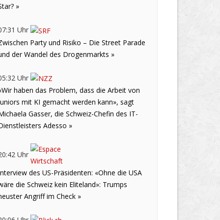
Star? »
07:31 Uhr
Zwischen Party und Risiko – Die Street Parade
und der Wandel des Drogenmarkts »
05:32 Uhr
«Wir haben das Problem, dass die Arbeit von
Juniors mit KI gemacht werden kann», sagt
Michaela Gasser, die Schweiz-Chefin des IT-
Dienstleisters Adesso »
20:42 Uhr
Interview des US-Präsidenten: «Ohne die USA
wäre die Schweiz kein Eliteland»: Trumps
neuster Angriff im Check »
20:06 Uhr