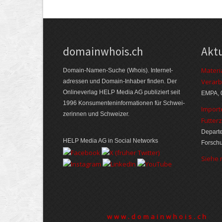
domainwhois.ch
Akt
Materi
Domain-Namen-Suche (Whois). Internet­
Verarb
adressen und Domain-Inhaber finden. Der
Online­verlag HELP Media AG publiziert seit
EMPA, 
1996 Konsumenten­informationen für Schwei­
Import
zerinnen und Schweizer.
Futter
Departe
HELP Media AG in Social Networks
Forsch
Siehe
www.domainwhois.ch