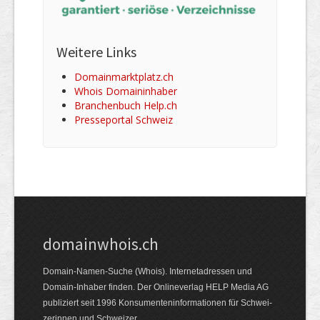
Weitere Links
Domainmarktplatz.ch
Whois Domaininhaber
Branchenbuch Help.ch
Presseportal Schweiz
domainwhois.ch
Domain-Namen-Suche (Whois). Internet­adressen und
Domain-Inhaber finden. Der Online­verlag HELP Media AG
publiziert seit 1996 Konsumenten­informationen für Schwei­
zerinnen und Schweizer.