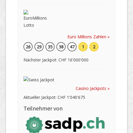
Euro Millions Zahlen »
26
29
35
38
47
1
2
Nächster Jackpot: CHF 16'000'000
Casino Jackpots »
Aktueller Jackpot: CHF 1'040'675
Teilnehmer von