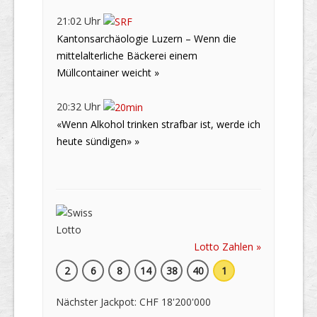
21:02 Uhr
Kantonsarchäologie Luzern – Wenn die
mittelalterliche Bäckerei einem
Müllcontainer weicht »
20:32 Uhr
«Wenn Alkohol trinken strafbar ist, werde ich
heute sündigen» »
Lotto Zahlen »
2
6
8
14
38
40
1
Nächster Jackpot: CHF 18'200'000