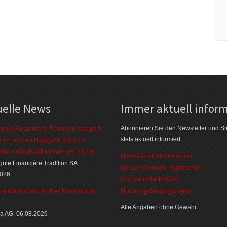
uelle News
Immer aktuell inform
nie Financière Tradition steigert
Abonnieren Sie den Newsletter und Si
 im ersten Halbjahr 2026 zu
stets aktuell informiert.
nten Wechselkursen um 10,4 %
Newsletter abonnieren
ie Financière Tradition SA,
Neuen Domain registieren
2026
Domain-Marktplatz
ca wächst mit hoher Kontinuität
Nutzungsbedingungen
Alle Angaben ohne Gewähr
a AG, 06.08.2026