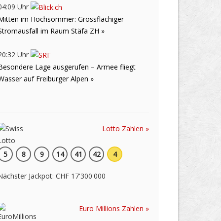
04:09 Uhr
Mitten im Hochsommer: Grossflächiger
Stromausfall im Raum Stäfa ZH »
20:32 Uhr
Besondere Lage ausgerufen – Armee fliegt
Wasser auf Freiburger Alpen »
Lotto Zahlen »
5
8
9
14
41
42
4
Nächster Jackpot: CHF 17'300'000
Euro Millions Zahlen »