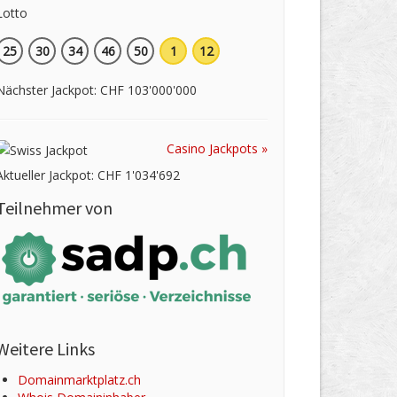
25
30
34
46
50
1
12
Nächster Jackpot: CHF 103'000'000
Casino Jackpots »
Aktueller Jackpot: CHF 1'034'692
Teilnehmer von
Weitere Links
Domainmarktplatz.ch