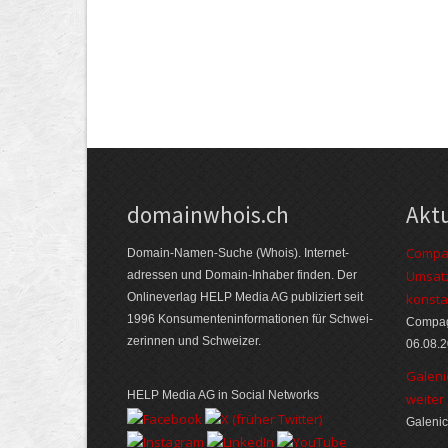
domainwhois.ch
Akt
Compag
Domain-Namen-Suche (Whois). Internet­
Umsatz
adressen und Domain-Inhaber finden. Der
Online­verlag HELP Media AG publiziert seit
konsta
1996 Konsumenten­informationen für Schwei­
Compagn
zerinnen und Schweizer.
06.08.
Galeni
HELP Media AG in Social Networks
weiter
Galenic