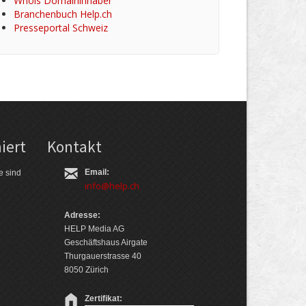
Whois Domaininhaber
Branchenbuch Help.ch
Presseportal Schweiz
iert
Kontakt
Email:
e sind
info@help.ch
Adresse:
HELP Media AG
Geschäftshaus Airgate
Thurgauerstrasse 40
8050 Zürich
Zertifikat: