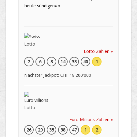
heute sündigen» »
Lotto Zahlen »
2
6
8
14
38
40
1
Nächster Jackpot: CHF 18'200'000
Euro Millions Zahlen »
26
29
35
38
47
1
2