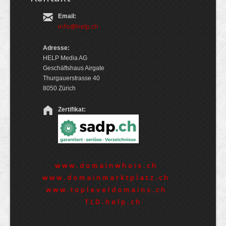
Email:
info@help.ch
Adresse:
HELP Media AG
Geschäftshaus Airgate
Thurgauerstrasse 40
8050 Zürich
Zertifikat:
www.domainwhois.ch
www.domainmarktplatz.ch
www.topleveldomains.ch
TLD.help.ch