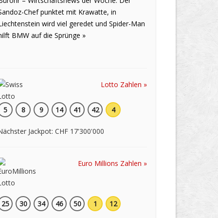
Bürohr – Wirtschaftsnews der Woche: Der
Sandoz-Chef punktet mit Krawatte, in
Liechtenstein wird viel geredet und Spider-Man
hilft BMW auf die Sprünge »
Lotto Zahlen »
5
8
9
14
41
42
4
Nächster Jackpot: CHF 17'300'000
Euro Millions Zahlen »
25
30
34
46
50
1
12