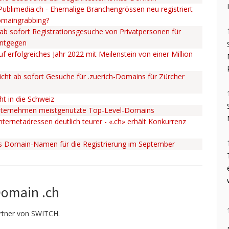
 Publimedia.ch - Ehemalige Branchengrössen neu registriert
omaingrabbing?
ab sofort Registrationsgesuche von Privatpersonen für
entgegen
uf erfolgreiches Jahr 2022 mit Meilenstein von einer Million
cht ab sofort Gesuche für .zuerich-Domains für Zürcher
ht in die Schweiz
nternehmen meistgenutzte Top-Level-Domains
ternetadressen deutlich teurer - «.ch» erhält Konkurrenz
ss Domain-Namen für die Registrierung im September
Domain .ch
Partner von SWITCH.