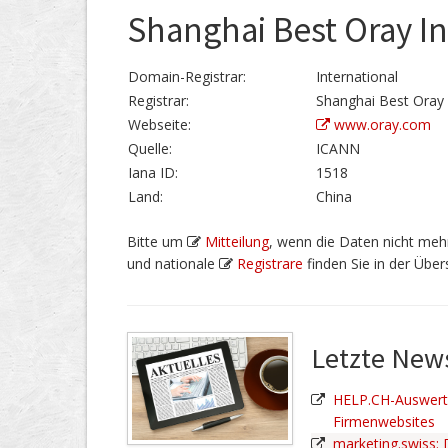
Shanghai Best Oray In
Domain-Registrar:
International
Registrar:
Shanghai Best Oray 
Webseite:
www.oray.com
Quelle:
ICANN
Iana ID:
1518
Land:
China
Bitte um
Mitteilung
, wenn die Daten nicht mehr
und nationale
Registrare
finden Sie in der Übers
Letzte Ne
HELP.CH-Auswertu
Firmenwebsites
marketing.swiss: