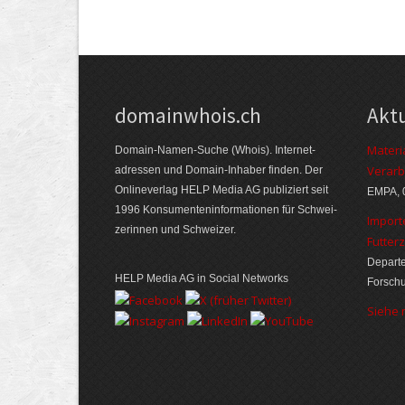
domainwhois.ch
Akt
Materi
Domain-Namen-Suche (Whois). Internet­
Verarb
adressen und Domain-Inhaber finden. Der
Online­verlag HELP Media AG publiziert seit
EMPA, 
1996 Konsumenten­informationen für Schwei­
Import
zerinnen und Schweizer.
Futter
Departe
HELP Media AG in Social Networks
Forsch
Siehe