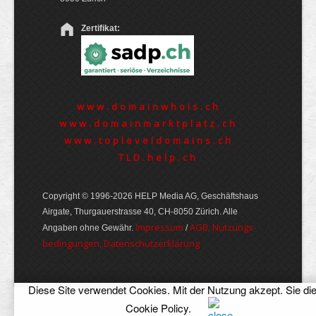
Zertifikat:
www.domainwhois.ch
www.domainmarktplatz.ch
www.topleveldomains.ch
TLD.help.ch
Copyright © 1996-2026 HELP Media AG, Geschäftshaus
Airgate, Thurgauer­strasse 40, CH-8050 Zürich. Alle
Im­pres­sum
AGB, Nut­zungs­
Angaben ohne Gewähr.
/
bedin­gungen, Daten­schutz­er­klärung
Diese Site verwendet Cookies. Mit der Nutzung akzept. Sie di
Cookie Policy
.