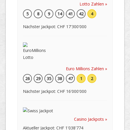
Lotto Zahlen »
5
8
9
14
41
42
4
Nächster Jackpot: CHF 17'300'000
Euro Millions Zahlen »
26
29
35
38
47
1
2
Nächster Jackpot: CHF 16'000'000
Casino Jackpots »
Aktueller Jackpot: CHF 1'038'774