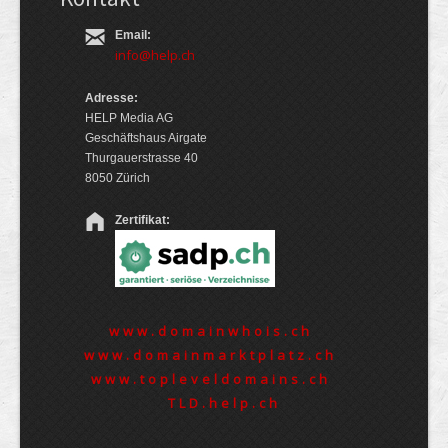
Email:
info@help.ch
Adresse:
HELP Media AG
Geschäftshaus Airgate
Thurgauerstrasse 40
8050 Zürich
Zertifikat:
www.domainwhois.ch
www.domainmarktplatz.ch
www.topleveldomains.ch
TLD.help.ch