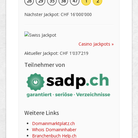
26
29
35
38
47
1
2
Nächster Jackpot: CHF 16'000'000
Casino Jackpots »
Aktueller Jackpot: CHF 1'037'219
Teilnehmer von
Weitere Links
Domainmarktplatz.ch
Whois Domaininhaber
Branchenbuch Help.ch