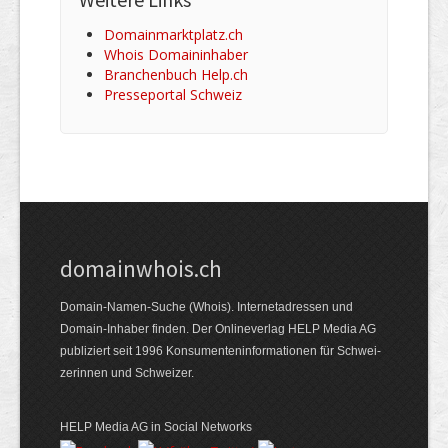
Domainmarktplatz.ch
Whois Domaininhaber
Branchenbuch Help.ch
Presseportal Schweiz
domainwhois.ch
Domain-Namen-Suche (Whois). Internet­adressen und
Domain-Inhaber finden. Der Online­verlag HELP Media AG
publiziert seit 1996 Konsumenten­informationen für Schwei­
zerinnen und Schweizer.
HELP Media AG in Social Networks