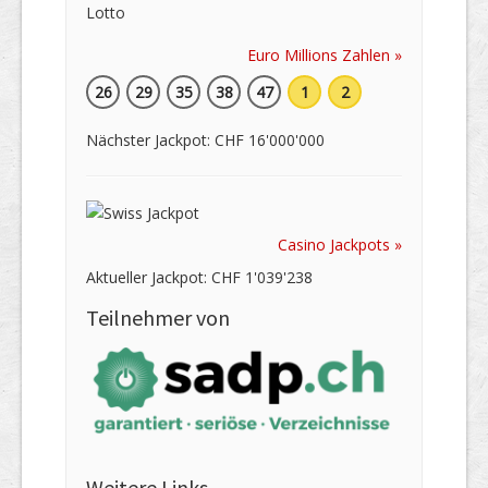
Euro Millions Zahlen »
26
29
35
38
47
1
2
Nächster Jackpot: CHF 16'000'000
Casino Jackpots »
Aktueller Jackpot: CHF 1'039'238
Teilnehmer von
Weitere Links