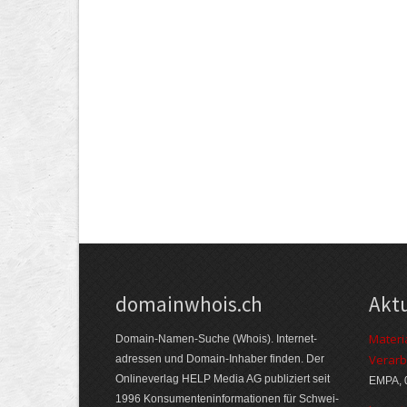
domainwhois.ch
Akt
Materi
Domain-Namen-Suche (Whois). Internet­
Verarb
adressen und Domain-Inhaber finden. Der
Online­verlag HELP Media AG publiziert seit
EMPA, 
1996 Konsumenten­informationen für Schwei­