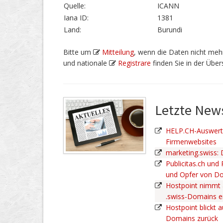
Quelle:
ICANN
Iana ID:
1381
Land:
Burundi
Bitte um
Mitteilung
, wenn die Daten nicht mehr
und nationale
Registrare
finden Sie in der Übers
Letzte Ne
HELP.CH-Auswertu
Firmenwebsites
marketing.swiss:
Publicitas.ch und
und Opfer von D
Hostpoint nimmt 
.swiss-Domains 
Hostpoint blickt a
Domains zurück