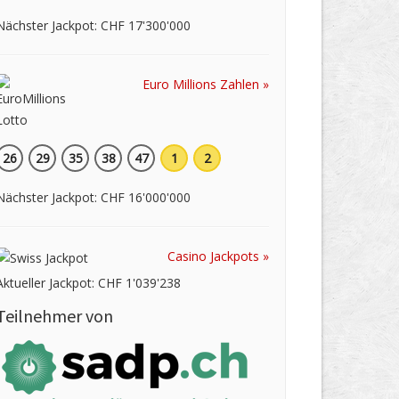
Nächster Jackpot: CHF 17'300'000
Euro Millions Zahlen »
26
29
35
38
47
1
2
Nächster Jackpot: CHF 16'000'000
Casino Jackpots »
Aktueller Jackpot: CHF 1'039'238
Teilnehmer von