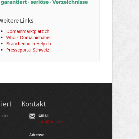
Weitere Links
Domainmarktplatz.ch
Whois Domaininhaber
Branchenbuch Help.ch
Presseportal Schweiz
iert
Kontakt
Email:
e sind
info@help.ch
Adresse: