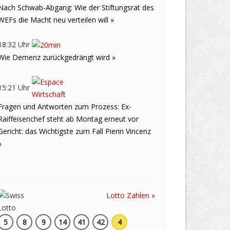
Nach Schwab-Abgang: Wie der Stiftungsrat des
WEFs die Macht neu verteilen will »
18:32 Uhr
Wie Demenz zurückgedrängt wird »
15:21 Uhr
Fragen und Antworten zum Prozess: Ex-
Raiffeisenchef steht ab Montag erneut vor
Gericht: das Wichtigste zum Fall Pierin Vincenz
»
Lotto Zahlen »
5
8
9
14
41
42
4