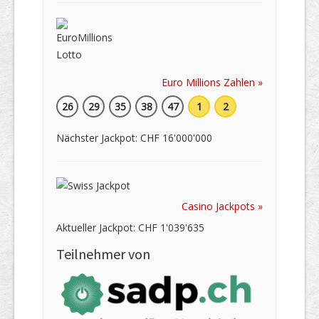
Euro Millions Zahlen »
26
29
35
38
47
1
2
Nächster Jackpot: CHF 16'000'000
Casino Jackpots »
Aktueller Jackpot: CHF 1'039'635
Teilnehmer von