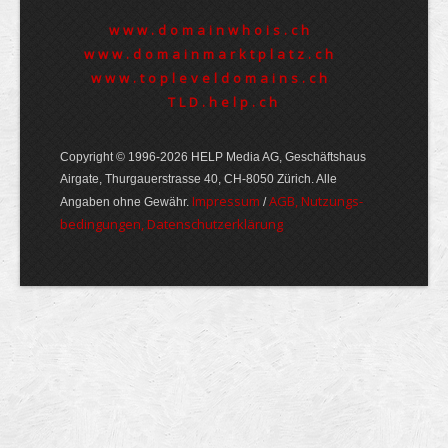
www.domainwhois.ch
www.domainmarktplatz.ch
www.topleveldomains.ch
TLD.help.ch
Copyright © 1996-2026 HELP Media AG, Geschäftshaus
Airgate, Thurgauer­strasse 40, CH-8050 Zürich. Alle
Im­pres­sum
AGB, Nut­zungs­
Angaben ohne Gewähr.
/
bedin­gungen, Daten­schutz­er­klärung