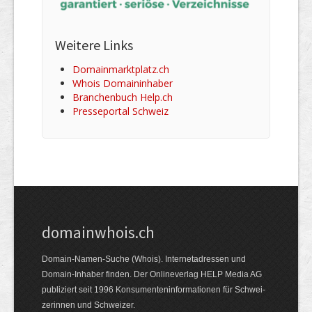
Weitere Links
Domainmarktplatz.ch
Whois Domaininhaber
Branchenbuch Help.ch
Presseportal Schweiz
domainwhois.ch
Domain-Namen-Suche (Whois). Internet­adressen und
Domain-Inhaber finden. Der Online­verlag HELP Media AG
publiziert seit 1996 Konsumenten­informationen für Schwei­
zerinnen und Schweizer.