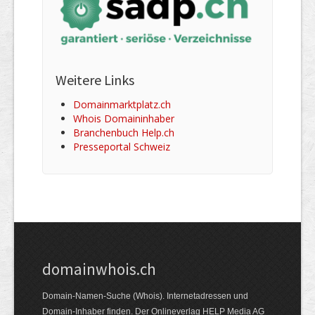
Weitere Links
Domainmarktplatz.ch
Whois Domaininhaber
Branchenbuch Help.ch
Presseportal Schweiz
domainwhois.ch
Domain-Namen-Suche (Whois). Internet­adressen und
Domain-Inhaber finden. Der Online­verlag HELP Media AG