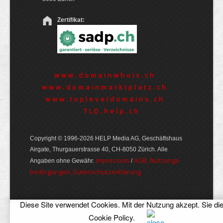
Zertifikat:
www.domainwhois.ch
www.domainmarktplatz.ch
www.topleveldomains.ch
TLD.help.ch
Copyright © 1996-2026 HELP Media AG, Geschäftshaus
Airgate, Thurgauer­strasse 40, CH-8050 Zürich. Alle
Im­pres­sum
AGB, Nut­zungs­
Angaben ohne Gewähr.
/
bedin­gungen, Daten­schutz­er­klärung
Diese Site verwendet Cookies. Mit der Nutzung akzept. Sie di
Cookie Policy
.