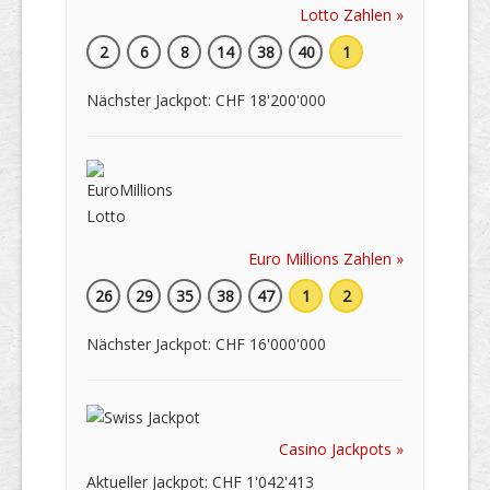
Lotto Zahlen »
2
6
8
14
38
40
1
Nächster Jackpot: CHF 18'200'000
Euro Millions Zahlen »
26
29
35
38
47
1
2
Nächster Jackpot: CHF 16'000'000
Casino Jackpots »
Aktueller Jackpot: CHF 1'042'413