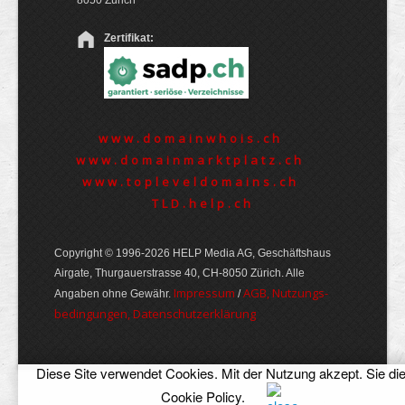
8050 Zürich
Zertifikat:
www.domainwhois.ch
www.domainmarktplatz.ch
www.topleveldomains.ch
TLD.help.ch
Copyright © 1996-2026 HELP Media AG, Geschäftshaus
Airgate, Thurgauer­strasse 40, CH-8050 Zürich. Alle
Im­pres­sum
AGB, Nut­zungs­
Angaben ohne Gewähr.
/
bedin­gungen, Daten­schutz­er­klärung
Diese Site verwendet Cookies. Mit der Nutzung akzept. Sie di
Cookie Policy
.