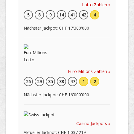
Lotto Zahlen »
5
8
9
14
41
42
4
Nächster Jackpot: CHF 17'300'000
Euro Millions Zahlen »
26
29
35
38
47
1
2
Nächster Jackpot: CHF 16'000'000
Casino Jackpots »
Aktueller Jackpot: CHF 1'037'219