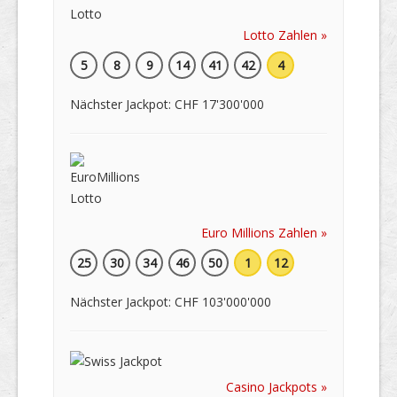
Lotto Zahlen »
5
8
9
14
41
42
4
Nächster Jackpot: CHF 17'300'000
Euro Millions Zahlen »
25
30
34
46
50
1
12
Nächster Jackpot: CHF 103'000'000
Casino Jackpots »