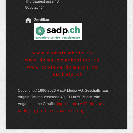
Thurgauerstrasse 40
8050 Zürich
Zertifikat:
www.domainwhois.ch
www.domainmarktplatz.ch
www.topleveldomains.ch
TLD.help.ch
Copyright © 1996-2026 HELP Media AG, Geschäftshaus
Airgate, Thurgauer­strasse 40, CH-8050 Zürich. Alle
Im­pres­sum
AGB, Nut­zungs­
Angaben ohne Gewähr.
/
bedin­gungen, Daten­schutz­er­klärung