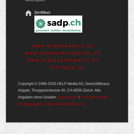
8050 Zürich
Zertifikat:
www.domainwhois.ch
www.domainmarktplatz.ch
www.topleveldomains.ch
TLD.help.ch
Copyright © 1996-2026 HELP Media AG, Geschäftshaus
Airgate, Thurgauer­strasse 40, CH-8050 Zürich. Alle
Im­pres­sum
AGB, Nut­zungs­
Angaben ohne Gewähr.
/
bedin­gungen, Daten­schutz­er­klärung