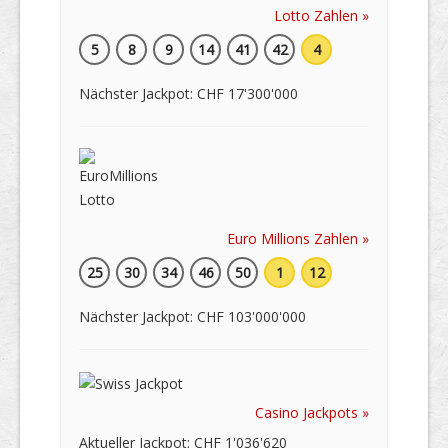
Lotto Zahlen »
5
8
9
14
41
42
4
Nächster Jackpot: CHF 17'300'000
Euro Millions Zahlen »
25
30
34
46
50
1
12
Nächster Jackpot: CHF 103'000'000
Casino Jackpots »
Aktueller Jackpot: CHF 1'036'620