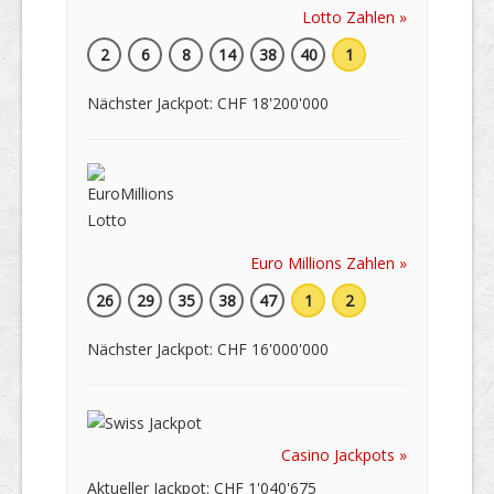
Lotto Zahlen »
2
6
8
14
38
40
1
Nächster Jackpot: CHF 18'200'000
Euro Millions Zahlen »
26
29
35
38
47
1
2
Nächster Jackpot: CHF 16'000'000
Casino Jackpots »
Aktueller Jackpot: CHF 1'040'675