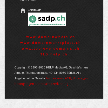
8050 Zürich
Zertifikat:
www.domainwhois.ch
www.domainmarktplatz.ch
www.topleveldomains.ch
TLD.help.ch
Copyright © 1996-2026 HELP Media AG, Geschäftshaus
Airgate, Thurgauer­strasse 40, CH-8050 Zürich. Alle
Im­pres­sum
AGB, Nut­zungs­
Angaben ohne Gewähr.
/
bedin­gungen, Daten­schutz­er­klärung