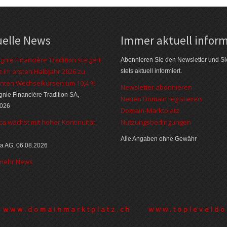
uelle News
Immer aktuell inform
nie Financière Tradition steigert
Abonnieren Sie den Newsletter und Si
 im ersten Halbjahr 2026 zu
stets aktuell informiert.
nten Wechselkursen um 10,4 %
Newsletter abonnieren
ie Financière Tradition SA,
Neuen Domain registieren
2026
Domain-Marktplatz
ca wächst mit hoher Kontinuität
Nutzungsbedingungen
Alle Angaben ohne Gewähr
a AG, 06.08.2026
 mehr News
www.domainmarktplatz.ch
www.topleveldo