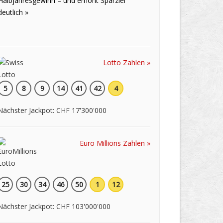
Halbjahresgewinn – und erhöht Sparziel
deutlich »
Lotto Zahlen »
5
8
9
14
41
42
4
Nächster Jackpot: CHF 17'300'000
Euro Millions Zahlen »
25
30
34
46
50
1
12
Nächster Jackpot: CHF 103'000'000