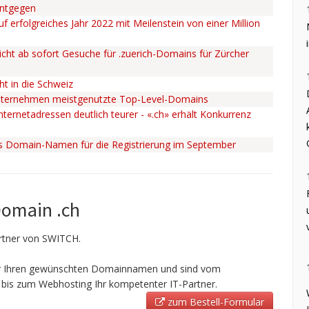
entgegen
uf erfolgreiches Jahr 2022 mit Meilenstein von einer Million
cht ab sofort Gesuche für .zuerich-Domains für Zürcher
ht in die Schweiz
nternehmen meistgenutzte Top-Level-Domains
ternetadressen deutlich teurer - «.ch» erhält Konkurrenz
ss Domain-Namen für die Registrierung im September
Domain .ch
Partner von SWITCH.
ir Ihren gewünschten Domainnamen und sind vom
bis zum Webhosting Ihr kompetenter IT-Partner.
zum Bestell-Formular