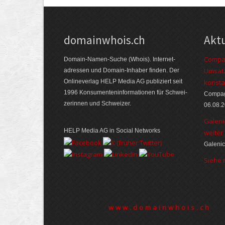
domainwhois.ch
Akt
Compag
Domain-Namen-Suche (Whois). Internet­
Umsatz
adressen und Domain-Inhaber finden. Der
Online­verlag HELP Media AG publiziert seit
konsta
1996 Konsumenten­informationen für Schwei­
Compagn
zerinnen und Schweizer.
06.08.
Galeni
HELP Media AG in Social Networks
weiter
Galenic
Siehe
www.domainwhois.ch