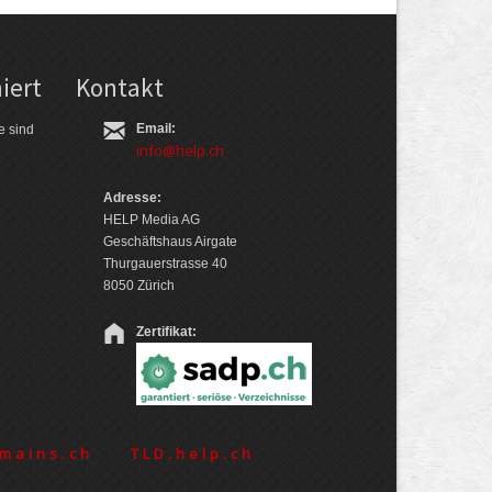
iert
Kontakt
Email:
e sind
info@help.ch
Adresse:
HELP Media AG
Geschäftshaus Airgate
Thurgauerstrasse 40
8050 Zürich
Zertifikat:
mains.ch
TLD.help.ch