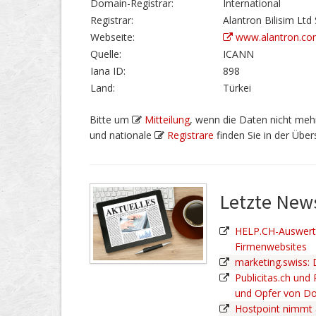
Domain-Registrar:
International
Registrar:
Alantron Bilisim Ltd S
Webseite:
www.alantron.c
Quelle:
ICANN
Iana ID:
898
Land:
Türkei
Bitte um
Mitteilung
, wenn die Daten nicht mehr
und nationale
Registrare
finden Sie in der Übers
Letzte Ne
HELP.CH-Auswertu
Firmenwebsites
marketing.swiss:
Publicitas.ch und
und Opfer von D
Hostpoint nimmt 