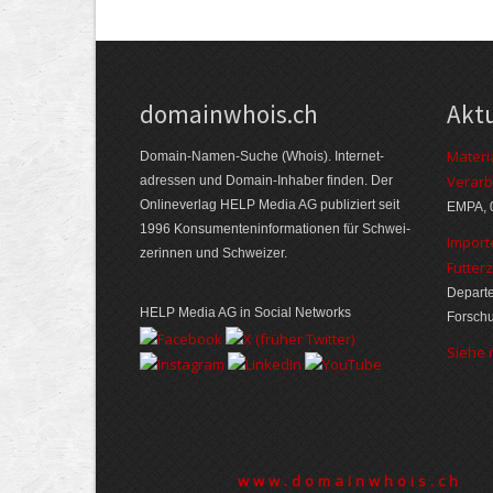
domainwhois.ch
Akt
Materi
Domain-Namen-Suche (Whois). Internet­
Verarb
adressen und Domain-Inhaber finden. Der
Online­verlag HELP Media AG publiziert seit
EMPA, 
1996 Konsumenten­informationen für Schwei­
Import
zerinnen und Schweizer.
Futter
Departe
HELP Media AG in Social Networks
Forsch
Siehe
www.domainwhois.ch