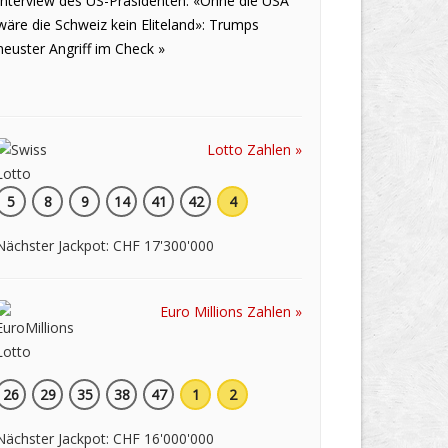
Interview des US-Präsidenten: «Ohne die USA
wäre die Schweiz kein Eliteland»: Trumps
neuster Angriff im Check »
Lotto Zahlen »
5
8
9
14
41
42
4
Nächster Jackpot: CHF 17'300'000
Euro Millions Zahlen »
26
29
35
38
47
1
2
Nächster Jackpot: CHF 16'000'000