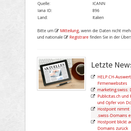
Quelle:
ICANN
Iana ID:
896
Land:
Italien
Bitte um
Mitteilung
, wenn die Daten nicht mehr
und nationale
Registrare
finden Sie in der Übers
Letzte Ne
HELP.CH-Auswertu
Firmenwebsites
marketing.swiss:
Publicitas.ch und
und Opfer von D
Hostpoint nimmt 
.swiss-Domains 
Hostpoint blickt a
Domains zurück