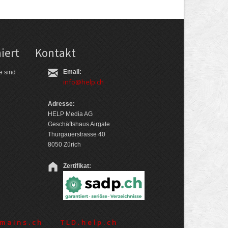
iert
Kontakt
Email:
e sind
info@help.ch
Adresse:
HELP Media AG
Geschäftshaus Airgate
Thurgauerstrasse 40
8050 Zürich
Zertifikat:
mains.ch
TLD.help.ch