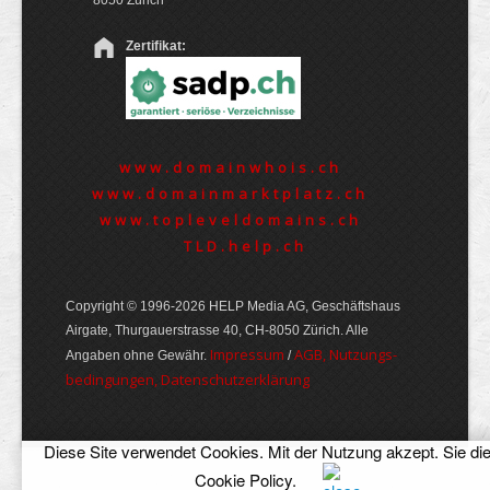
8050 Zürich
Zertifikat:
www.domainwhois.ch
www.domainmarktplatz.ch
www.topleveldomains.ch
TLD.help.ch
Copyright © 1996-2026 HELP Media AG, Geschäftshaus
Airgate, Thurgauer­strasse 40, CH-8050 Zürich. Alle
Im­pres­sum
AGB, Nut­zungs­
Angaben ohne Gewähr.
/
bedin­gungen, Daten­schutz­er­klärung
Diese Site verwendet Cookies. Mit der Nutzung akzept. Sie di
Cookie Policy
.