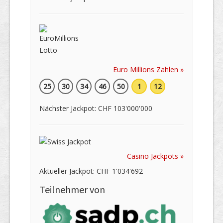
Euro Millions Zahlen »
25
30
34
46
50
1
12
Nächster Jackpot: CHF 103'000'000
Casino Jackpots »
Aktueller Jackpot: CHF 1'034'692
Teilnehmer von