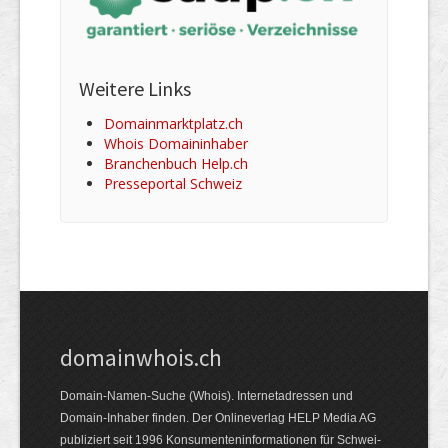
Weitere Links
Domainmarktplatz.ch
Whois Domaininhaber
Branchenbuch Help.ch
Presseportal Schweiz
domainwhois.ch
Domain-Namen-Suche (Whois). Internet­adressen und
Domain-Inhaber finden. Der Online­verlag HELP Media AG
publiziert seit 1996 Konsumenten­informationen für Schwei­