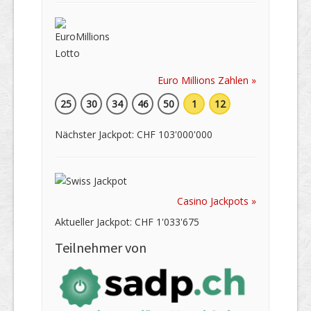
Euro Millions Zahlen »
25
30
34
46
50
1
12
Nächster Jackpot: CHF 103'000'000
Casino Jackpots »
Aktueller Jackpot: CHF 1'033'675
Teilnehmer von