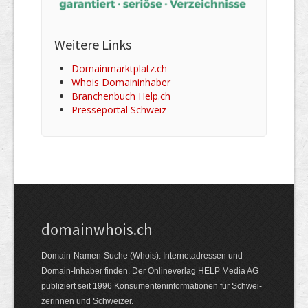
Weitere Links
Domainmarktplatz.ch
Whois Domaininhaber
Branchenbuch Help.ch
Presseportal Schweiz
domainwhois.ch
Domain-Namen-Suche (Whois). Internet­adressen und
Domain-Inhaber finden. Der Online­verlag HELP Media AG
publiziert seit 1996 Konsumenten­informationen für Schwei­
zerinnen und Schweizer.