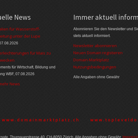
uelle News
Immer aktuell inform
alien für Wasserstoff-
Abonnieren Sie den Newsletter und Si
eitung unter der Lupe
stets aktuell informiert.
07.08.2026
Newsletter abonnieren
Neuen Domain registieren
erleichterungen für Mais zu
Domain-Marktplatz
zwecken
Nutzungsbedingungen
ments für Wirtschaft, Bildung und
ung WBF, 07.08.2026
Alle Angaben ohne Gewähr
 mehr News
www.domainmarktplatz.ch
www.topleveldo
Im­pres­
gate, Thurgauer­strasse 40, CH-8050 Zürich. Alle Angaben ohne Gewähr.