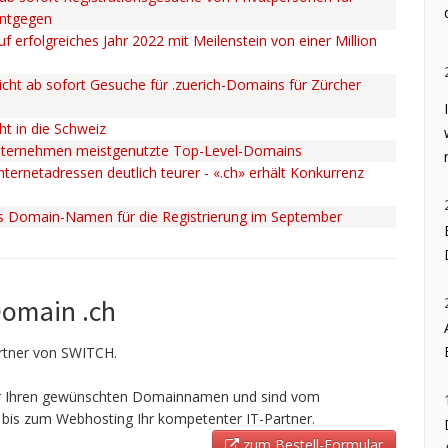
entgegen
uf erfolgreiches Jahr 2022 mit Meilenstein von einer Million
cht ab sofort Gesuche für .zuerich-Domains für Zürcher
ht in die Schweiz
nternehmen meistgenutzte Top-Level-Domains
ternetadressen deutlich teurer - «.ch» erhält Konkurrenz
ss Domain-Namen für die Registrierung im September
Domain .ch
Partner von SWITCH.
ir Ihren gewünschten Domainnamen und sind vom
bis zum Webhosting Ihr kompetenter IT-Partner.
zum Bestell-Formular