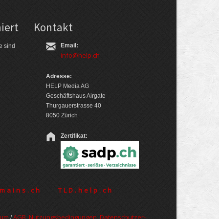
iert
Kontakt
Email:
e sind
info@help.ch
Adresse:
HELP Media AG
Geschäftshaus Airgate
Thurgauerstrasse 40
8050 Zürich
Zertifikat:
mains.ch
TLD.help.ch
sum
AGB, Nut­zungs­bedin­gungen, Daten­schutz­er­
/