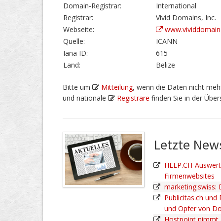
Domain-Registrar:
International
Registrar:
Vivid Domains, Inc.
Webseite:
www.vividdomain
Quelle:
ICANN
Iana ID:
615
Land:
Belize
Bitte um
Mitteilung
, wenn die Daten nicht mehr
und nationale
Registrare
finden Sie in der Übers
Letzte Ne
HELP.CH-Auswertu
Firmenwebsites
marketing.swiss:
Publicitas.ch und
und Opfer von D
Hostpoint nimmt 