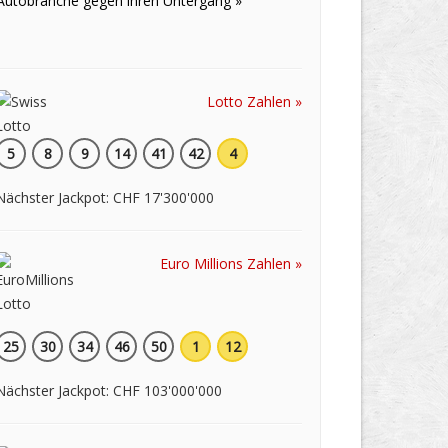
Autobranche gegen ihren Untergang »
Lotto Zahlen »
5
8
9
14
41
42
4
Nächster Jackpot: CHF 17'300'000
Euro Millions Zahlen »
25
30
34
46
50
1
12
Nächster Jackpot: CHF 103'000'000