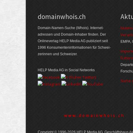
domainwhois.ch
Akt
Materi
Domain-Namen-Suche (Whois). Internet­
Verarb
adressen und Domain-Inhaber finden. Der
Online­verlag HELP Media AG publiziert seit
EMPA, 
1996 Konsumenten­informationen für Schwei­
Import
zerinnen und Schweizer.
Futter
Departe
HELP Media AG in Social Networks
Forsch
Siehe
www.domainwhois.ch
Copyright © 1996-2026 HELP Media AG, Geschäftshaus Air