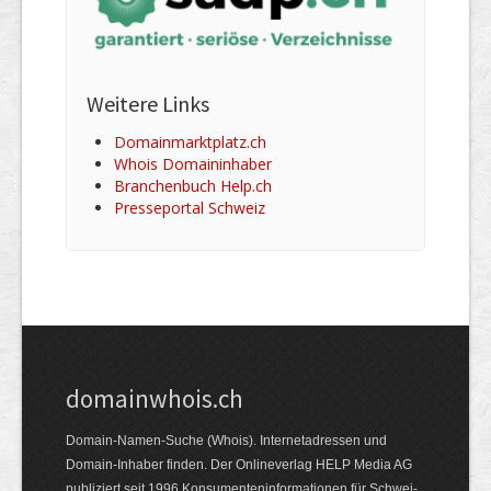
Weitere Links
Domainmarktplatz.ch
Whois Domaininhaber
Branchenbuch Help.ch
Presseportal Schweiz
domainwhois.ch
Domain-Namen-Suche (Whois). Internet­adressen und
Domain-Inhaber finden. Der Online­verlag HELP Media AG
publiziert seit 1996 Konsumenten­informationen für Schwei­