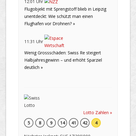
12:01 Uhr
Flugobjekt mit Sprengstoff blieb in Leipzig
unentdeckt: Wie schützt man einen
Flughafen vor Drohnen? »
11:31 Uhr
Wenig Grossschäden: Swiss Re steigert
Halbjahresgewinn – und erhöht Sparziel
deutlich »
Lotto Zahlen »
5
8
9
14
41
42
4