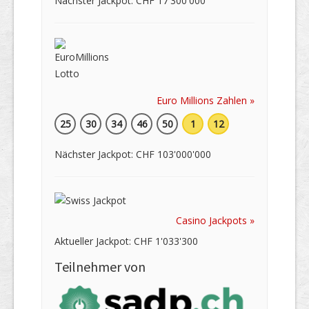
Nächster Jackpot: CHF 17'300'000
Euro Millions Zahlen »
25
30
34
46
50
1
12
Nächster Jackpot: CHF 103'000'000
Casino Jackpots »
Aktueller Jackpot: CHF 1'033'300
Teilnehmer von