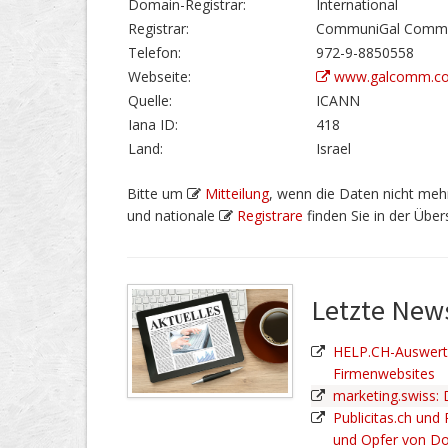
Domain-Registrar:
International
Registrar:
CommuniGal Commun
Telefon:
972-9-8850558
Webseite:
www.galcomm.c
Quelle:
ICANN
Iana ID:
418
Land:
Israel
Bitte um
Mitteilung
, wenn die Daten nicht mehr
und nationale
Registrare
finden Sie in der Übers
Letzte Ne
HELP.CH-Auswertu
Firmenwebsites
marketing.swiss:
Publicitas.ch und
und Opfer von D