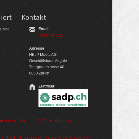
iert
Kontakt
Email:
e sind
info@help.ch
Adresse:
HELP Media AG
Geschäftshaus Airgate
Thurgauerstrasse 40
8050 Zürich
Zertifikat:
mains.ch
TLD.help.ch
sum
AGB, Nut­zungs­bedin­gungen, Daten­schutz­er­
/