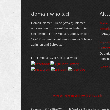
domainwhois.ch
Akt
Materi
Domain-Namen-Suche (Whois). Internet­
Verarb
adressen und Domain-Inhaber finden. Der
Online­verlag HELP Media AG publiziert seit
EMPA, 
1996 Konsumenten­informationen für Schwei­
Import
zerinnen und Schweizer.
Futter
Departe
HELP Media AG in Social Networks
Forsch
Siehe
www.domainwhois.ch
Copyright © 1996-2026 HELP Media AG, Geschäftshaus Air