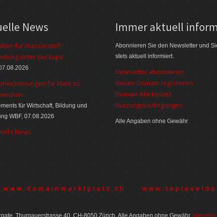
uelle News
Immer aktuell inform
alien für Wasserstoff-
Abonnieren Sie den Newsletter und Si
eitung unter der Lupe
stets aktuell informiert.
07.08.2026
Newsletter abonnieren
Neuen Domain registieren
erleichterungen für Mais zu
Domain-Marktplatz
zwecken
Nutzungsbedingungen
ments für Wirtschaft, Bildung und
ung WBF, 07.08.2026
Alle Angaben ohne Gewähr
 mehr News
www.domainmarktplatz.ch
www.topleveldo
Im­pres­
gate, Thurgauer­strasse 40, CH-8050 Zürich. Alle Angaben ohne Gewähr.