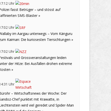
17:12 Uhr
Polizei fasst Betrüger – und stösst auf
raffinierten SMS-Blaster »
17:02 Uhr
Wallaby im Aargau unterwegs – Vom Känguru
zum Kaiman: Die kuriosesten Tiersichtungen »
17:02 Uhr
Festivals und Grossveranstaltungen leiden
unter der Hitze: Bei Ausfällen drohen extreme
Kosten »
14:31 Uhr
Bürohr – Wirtschaftsnews der Woche: Der
Sandoz-Chef punktet mit Krawatte, in
Liechtenstein wird viel geredet und Spider-Man