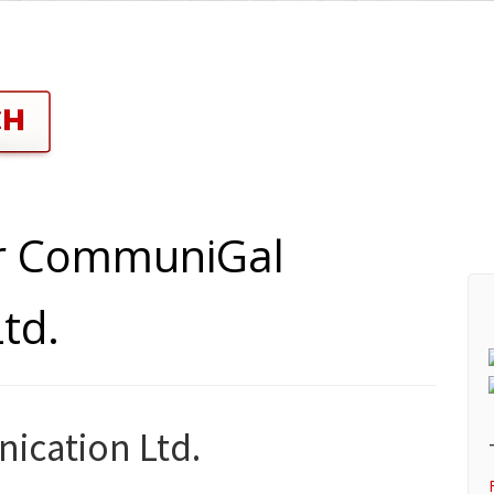
ar CommuniGal
td.
cation Ltd.