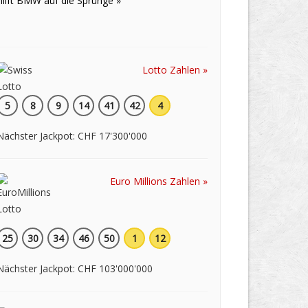
hilft BMW auf die Sprünge »
Lotto Zahlen »
5
8
9
14
41
42
4
Nächster Jackpot: CHF 17'300'000
Euro Millions Zahlen »
25
30
34
46
50
1
12
Nächster Jackpot: CHF 103'000'000